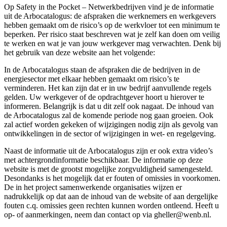
Op Safety in the Pocket – Netwerkbedrijven vind je de informatie
uit de Arbocatalogus: de afspraken die werknemers en werkgevers
hebben gemaakt om de risico’s op de werkvloer tot een minimum te
beperken. Per risico staat beschreven wat je zelf kan doen om veilig
te werken en wat je van jouw werkgever mag verwachten. Denk bij
het gebruik van deze website aan het volgende:
In de Arbocatalogus staan de afspraken die de bedrijven in de
energiesector met elkaar hebben gemaakt om risico’s te
verminderen. Het kan zijn dat er in uw bedrijf aanvullende regels
gelden. Uw werkgever of de opdrachtgever hoort u hierover te
informeren. Belangrijk is dat u dit zelf ook nagaat. De inhoud van
de Arbocatalogus zal de komende periode nog gaan groeien. Ook
zal actief worden gekeken of wijzigingen nodig zijn als gevolg van
ontwikkelingen in de sector of wijzigingen in wet- en regelgeving.
Naast de informatie uit de Arbocatalogus zijn er ook extra video’s
met achtergrondinformatie beschikbaar. De informatie op deze
website is met de grootst mogelijke zorgvuldigheid samengesteld.
Desondanks is het mogelijk dat er fouten of omissies in voorkomen.
De in het project samenwerkende organisaties wijzen er
nadrukkelijk op dat aan de inhoud van de website of aan dergelijke
fouten c.q. omissies geen rechten kunnen worden ontleend. Heeft u
op- of aanmerkingen, neem dan contact op via gheller@wenb.nl.