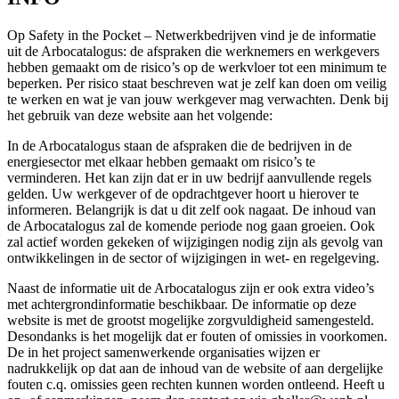
Op Safety in the Pocket – Netwerkbedrijven vind je de informatie
uit de Arbocatalogus: de afspraken die werknemers en werkgevers
hebben gemaakt om de risico’s op de werkvloer tot een minimum te
beperken. Per risico staat beschreven wat je zelf kan doen om veilig
te werken en wat je van jouw werkgever mag verwachten. Denk bij
het gebruik van deze website aan het volgende:
In de Arbocatalogus staan de afspraken die de bedrijven in de
energiesector met elkaar hebben gemaakt om risico’s te
verminderen. Het kan zijn dat er in uw bedrijf aanvullende regels
gelden. Uw werkgever of de opdrachtgever hoort u hierover te
informeren. Belangrijk is dat u dit zelf ook nagaat. De inhoud van
de Arbocatalogus zal de komende periode nog gaan groeien. Ook
zal actief worden gekeken of wijzigingen nodig zijn als gevolg van
ontwikkelingen in de sector of wijzigingen in wet- en regelgeving.
Naast de informatie uit de Arbocatalogus zijn er ook extra video’s
met achtergrondinformatie beschikbaar. De informatie op deze
website is met de grootst mogelijke zorgvuldigheid samengesteld.
Desondanks is het mogelijk dat er fouten of omissies in voorkomen.
De in het project samenwerkende organisaties wijzen er
nadrukkelijk op dat aan de inhoud van de website of aan dergelijke
fouten c.q. omissies geen rechten kunnen worden ontleend. Heeft u