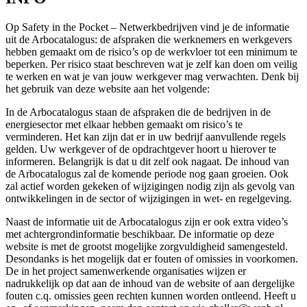
Op Safety in the Pocket – Netwerkbedrijven vind je de informatie
uit de Arbocatalogus: de afspraken die werknemers en werkgevers
hebben gemaakt om de risico’s op de werkvloer tot een minimum te
beperken. Per risico staat beschreven wat je zelf kan doen om veilig
te werken en wat je van jouw werkgever mag verwachten. Denk bij
het gebruik van deze website aan het volgende:
In de Arbocatalogus staan de afspraken die de bedrijven in de
energiesector met elkaar hebben gemaakt om risico’s te
verminderen. Het kan zijn dat er in uw bedrijf aanvullende regels
gelden. Uw werkgever of de opdrachtgever hoort u hierover te
informeren. Belangrijk is dat u dit zelf ook nagaat. De inhoud van
de Arbocatalogus zal de komende periode nog gaan groeien. Ook
zal actief worden gekeken of wijzigingen nodig zijn als gevolg van
ontwikkelingen in de sector of wijzigingen in wet- en regelgeving.
Naast de informatie uit de Arbocatalogus zijn er ook extra video’s
met achtergrondinformatie beschikbaar. De informatie op deze
website is met de grootst mogelijke zorgvuldigheid samengesteld.
Desondanks is het mogelijk dat er fouten of omissies in voorkomen.
De in het project samenwerkende organisaties wijzen er
nadrukkelijk op dat aan de inhoud van de website of aan dergelijke
fouten c.q. omissies geen rechten kunnen worden ontleend. Heeft u