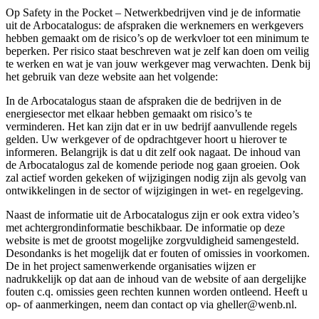
Op Safety in the Pocket – Netwerkbedrijven vind je de informatie
uit de Arbocatalogus: de afspraken die werknemers en werkgevers
hebben gemaakt om de risico’s op de werkvloer tot een minimum te
beperken. Per risico staat beschreven wat je zelf kan doen om veilig
te werken en wat je van jouw werkgever mag verwachten. Denk bij
het gebruik van deze website aan het volgende:
In de Arbocatalogus staan de afspraken die de bedrijven in de
energiesector met elkaar hebben gemaakt om risico’s te
verminderen. Het kan zijn dat er in uw bedrijf aanvullende regels
gelden. Uw werkgever of de opdrachtgever hoort u hierover te
informeren. Belangrijk is dat u dit zelf ook nagaat. De inhoud van
de Arbocatalogus zal de komende periode nog gaan groeien. Ook
zal actief worden gekeken of wijzigingen nodig zijn als gevolg van
ontwikkelingen in de sector of wijzigingen in wet- en regelgeving.
Naast de informatie uit de Arbocatalogus zijn er ook extra video’s
met achtergrondinformatie beschikbaar. De informatie op deze
website is met de grootst mogelijke zorgvuldigheid samengesteld.
Desondanks is het mogelijk dat er fouten of omissies in voorkomen.
De in het project samenwerkende organisaties wijzen er
nadrukkelijk op dat aan de inhoud van de website of aan dergelijke
fouten c.q. omissies geen rechten kunnen worden ontleend. Heeft u
op- of aanmerkingen, neem dan contact op via gheller@wenb.nl.