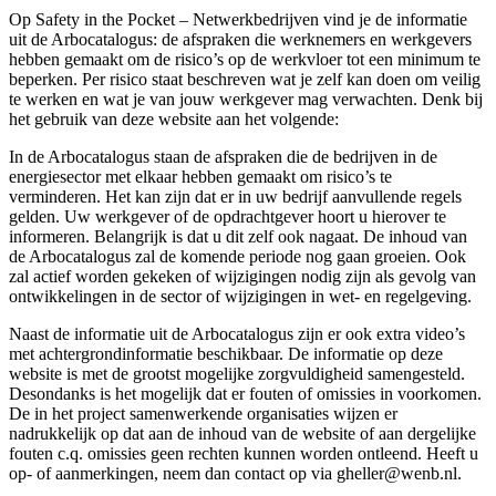
Op Safety in the Pocket – Netwerkbedrijven vind je de informatie
uit de Arbocatalogus: de afspraken die werknemers en werkgevers
hebben gemaakt om de risico’s op de werkvloer tot een minimum te
beperken. Per risico staat beschreven wat je zelf kan doen om veilig
te werken en wat je van jouw werkgever mag verwachten. Denk bij
het gebruik van deze website aan het volgende:
In de Arbocatalogus staan de afspraken die de bedrijven in de
energiesector met elkaar hebben gemaakt om risico’s te
verminderen. Het kan zijn dat er in uw bedrijf aanvullende regels
gelden. Uw werkgever of de opdrachtgever hoort u hierover te
informeren. Belangrijk is dat u dit zelf ook nagaat. De inhoud van
de Arbocatalogus zal de komende periode nog gaan groeien. Ook
zal actief worden gekeken of wijzigingen nodig zijn als gevolg van
ontwikkelingen in de sector of wijzigingen in wet- en regelgeving.
Naast de informatie uit de Arbocatalogus zijn er ook extra video’s
met achtergrondinformatie beschikbaar. De informatie op deze
website is met de grootst mogelijke zorgvuldigheid samengesteld.
Desondanks is het mogelijk dat er fouten of omissies in voorkomen.
De in het project samenwerkende organisaties wijzen er
nadrukkelijk op dat aan de inhoud van de website of aan dergelijke
fouten c.q. omissies geen rechten kunnen worden ontleend. Heeft u
op- of aanmerkingen, neem dan contact op via gheller@wenb.nl.