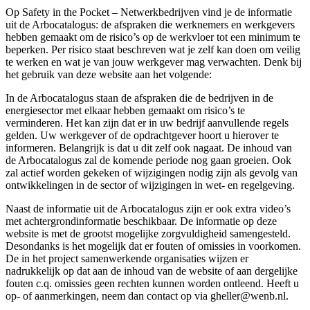
Op Safety in the Pocket – Netwerkbedrijven vind je de informatie
uit de Arbocatalogus: de afspraken die werknemers en werkgevers
hebben gemaakt om de risico’s op de werkvloer tot een minimum te
beperken. Per risico staat beschreven wat je zelf kan doen om veilig
te werken en wat je van jouw werkgever mag verwachten. Denk bij
het gebruik van deze website aan het volgende:
In de Arbocatalogus staan de afspraken die de bedrijven in de
energiesector met elkaar hebben gemaakt om risico’s te
verminderen. Het kan zijn dat er in uw bedrijf aanvullende regels
gelden. Uw werkgever of de opdrachtgever hoort u hierover te
informeren. Belangrijk is dat u dit zelf ook nagaat. De inhoud van
de Arbocatalogus zal de komende periode nog gaan groeien. Ook
zal actief worden gekeken of wijzigingen nodig zijn als gevolg van
ontwikkelingen in de sector of wijzigingen in wet- en regelgeving.
Naast de informatie uit de Arbocatalogus zijn er ook extra video’s
met achtergrondinformatie beschikbaar. De informatie op deze
website is met de grootst mogelijke zorgvuldigheid samengesteld.
Desondanks is het mogelijk dat er fouten of omissies in voorkomen.
De in het project samenwerkende organisaties wijzen er
nadrukkelijk op dat aan de inhoud van de website of aan dergelijke
fouten c.q. omissies geen rechten kunnen worden ontleend. Heeft u
op- of aanmerkingen, neem dan contact op via gheller@wenb.nl.