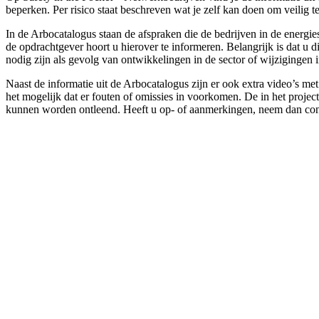
beperken. Per risico staat beschreven wat je zelf kan doen om veili
In de Arbocatalogus staan de afspraken die de bedrijven in de energi
de opdrachtgever hoort u hierover te informeren. Belangrijk is dat u
nodig zijn als gevolg van ontwikkelingen in de sector of wijzigingen 
Naast de informatie uit de Arbocatalogus zijn er ook extra video’s m
het mogelijk dat er fouten of omissies in voorkomen. De in het projec
kunnen worden ontleend. Heeft u op- of aanmerkingen, neem dan con