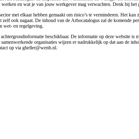
g te werken en wat je van jouw werkgever mag verwachten. Denk bij het 
esector met elkaar hebben gemaakt om risico’s te verminderen. Het kan z
 dit zelf ook nagaat. De inhoud van de Arbocatalogus zal de komende p
in wet- en regelgeving.
et achtergrondinformatie beschikbaar. De informatie op deze website is
t samenwerkende organisaties wijzen er nadrukkelijk op dat aan de inho
tact op via gheller@wenb.nl.