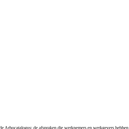
t de Arbocatalogus: de afspraken die werknemers en werkgevers hebben