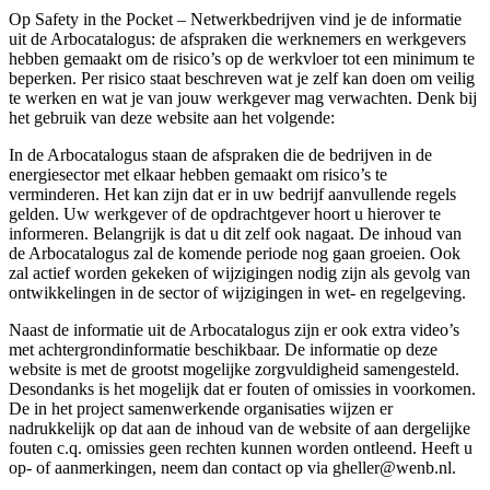
Op Safety in the Pocket – Netwerkbedrijven vind je de informatie
uit de Arbocatalogus: de afspraken die werknemers en werkgevers
hebben gemaakt om de risico’s op de werkvloer tot een minimum te
beperken. Per risico staat beschreven wat je zelf kan doen om veilig
te werken en wat je van jouw werkgever mag verwachten. Denk bij
het gebruik van deze website aan het volgende:
In de Arbocatalogus staan de afspraken die de bedrijven in de
energiesector met elkaar hebben gemaakt om risico’s te
verminderen. Het kan zijn dat er in uw bedrijf aanvullende regels
gelden. Uw werkgever of de opdrachtgever hoort u hierover te
informeren. Belangrijk is dat u dit zelf ook nagaat. De inhoud van
de Arbocatalogus zal de komende periode nog gaan groeien. Ook
zal actief worden gekeken of wijzigingen nodig zijn als gevolg van
ontwikkelingen in de sector of wijzigingen in wet- en regelgeving.
Naast de informatie uit de Arbocatalogus zijn er ook extra video’s
met achtergrondinformatie beschikbaar. De informatie op deze
website is met de grootst mogelijke zorgvuldigheid samengesteld.
Desondanks is het mogelijk dat er fouten of omissies in voorkomen.
De in het project samenwerkende organisaties wijzen er
nadrukkelijk op dat aan de inhoud van de website of aan dergelijke
fouten c.q. omissies geen rechten kunnen worden ontleend. Heeft u
op- of aanmerkingen, neem dan contact op via gheller@wenb.nl.