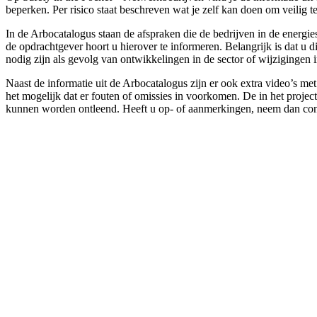
beperken. Per risico staat beschreven wat je zelf kan doen om veili
In de Arbocatalogus staan de afspraken die de bedrijven in de energi
de opdrachtgever hoort u hierover te informeren. Belangrijk is dat u
nodig zijn als gevolg van ontwikkelingen in de sector of wijzigingen 
Naast de informatie uit de Arbocatalogus zijn er ook extra video’s m
het mogelijk dat er fouten of omissies in voorkomen. De in het projec
kunnen worden ontleend. Heeft u op- of aanmerkingen, neem dan con