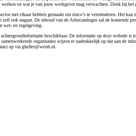
g te werken en wat je van jouw werkgever mag verwachten. Denk bij het 
esector met elkaar hebben gemaakt om risico’s te verminderen. Het kan z
 dit zelf ook nagaat. De inhoud van de Arbocatalogus zal de komende p
in wet- en regelgeving.
et achtergrondinformatie beschikbaar. De informatie op deze website is
t samenwerkende organisaties wijzen er nadrukkelijk op dat aan de inho
tact op via gheller@wenb.nl.