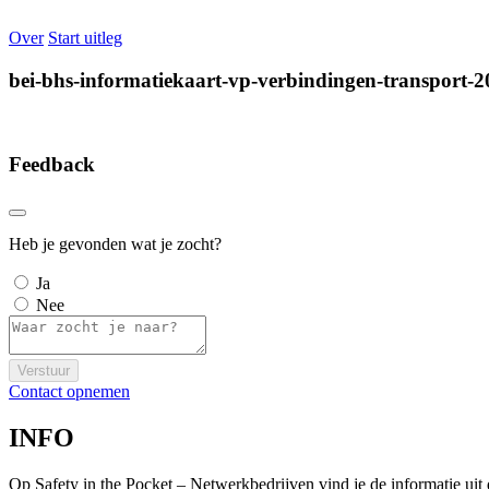
Over
Start uitleg
bei-bhs-informatiekaart-vp-verbindingen-transport-2
Feedback
Heb je gevonden wat je zocht?
Ja
Nee
Verstuur
Contact opnemen
INFO
Op Safety in the Pocket – Netwerkbedrijven vind je de informatie ui