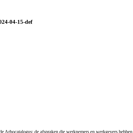
024-04-15-def
t de Arbocatalogus: de afspraken die werknemers en werkgevers hebben