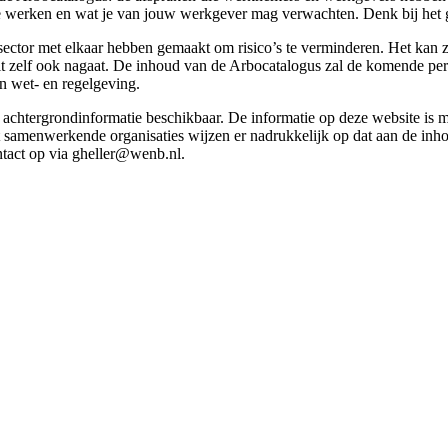
g te werken en wat je van jouw werkgever mag verwachten. Denk bij het 
esector met elkaar hebben gemaakt om risico’s te verminderen. Het kan z
 dit zelf ook nagaat. De inhoud van de Arbocatalogus zal de komende p
in wet- en regelgeving.
et achtergrondinformatie beschikbaar. De informatie op deze website is
t samenwerkende organisaties wijzen er nadrukkelijk op dat aan de inho
tact op via gheller@wenb.nl.