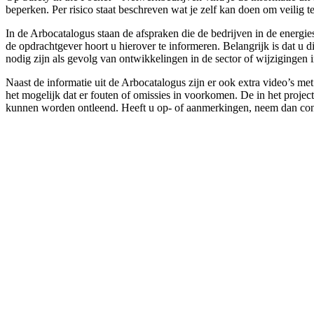
beperken. Per risico staat beschreven wat je zelf kan doen om veili
In de Arbocatalogus staan de afspraken die de bedrijven in de energi
de opdrachtgever hoort u hierover te informeren. Belangrijk is dat u
nodig zijn als gevolg van ontwikkelingen in de sector of wijzigingen 
Naast de informatie uit de Arbocatalogus zijn er ook extra video’s m
het mogelijk dat er fouten of omissies in voorkomen. De in het projec
kunnen worden ontleend. Heeft u op- of aanmerkingen, neem dan con