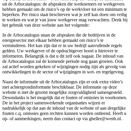
uit de Arbocatalogus: de afspraken die werknemers en werkgevers
hebben gemaakt om de risico’s op de werkvloer tot een minimum te
beperken. Per risico staat beschreven wat je zelf kan doen om veilig
te werken en wat je van jouw werkgever mag verwachten. Denk bij
het gebruik van deze website aan het volgende:
In de Arbocatalogus staan de afspraken die de bedrijven in de
energiesector met elkaar hebben gemaakt om risico’s te
verminderen. Het kan zijn dat er in uw bedrijf aanvullende regels
gelden. Uw werkgever of de opdrachtgever hoort u hierover te
informeren. Belangrijk is dat u dit zelf ook nagaat. De inhoud van
de Arbocatalogus zal de komende periode nog gaan groeien. Ook
zal actief worden gekeken of wijzigingen nodig zijn als gevolg van
ontwikkelingen in de sector of wijzigingen in wet- en regelgeving.
Naast de informatie uit de Arbocatalogus zijn er ook extra video’s
met achtergrondinformatie beschikbaar. De informatie op deze
website is met de grootst mogelijke zorgvuldigheid samengesteld.
Desondanks is het mogelijk dat er fouten of omissies in voorkomen.
De in het project samenwerkende organisaties wijzen er
nadrukkelijk op dat aan de inhoud van de website of aan dergelijke
fouten c.q. omissies geen rechten kunnen worden ontleend. Heeft u
op- of aanmerkingen, neem dan contact op via gheller@wenb.nl.