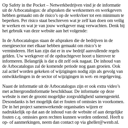
Op Safety in the Pocket – Netwerkbedrijven vind je de informatie
uit de Arbocatalogus: de afspraken die werknemers en werkgevers
hebben gemaakt om de risico’s op de werkvloer tot een minimum te
beperken. Per risico staat beschreven wat je zelf kan doen om veilig
te werken en wat je van jouw werkgever mag verwachten. Denk bij
het gebruik van deze website aan het volgende:
In de Arbocatalogus staan de afspraken die de bedrijven in de
energiesector met elkaar hebben gemaakt om risico’s te
verminderen. Het kan zijn dat er in uw bedrijf aanvullende regels
gelden. Uw werkgever of de opdrachtgever hoort u hierover te
informeren. Belangrijk is dat u dit zelf ook nagaat. De inhoud van
de Arbocatalogus zal de komende periode nog gaan groeien. Ook
zal actief worden gekeken of wijzigingen nodig zijn als gevolg van
ontwikkelingen in de sector of wijzigingen in wet- en regelgeving.
Naast de informatie uit de Arbocatalogus zijn er ook extra video’s
met achtergrondinformatie beschikbaar. De informatie op deze
website is met de grootst mogelijke zorgvuldigheid samengesteld.
Desondanks is het mogelijk dat er fouten of omissies in voorkomen.
De in het project samenwerkende organisaties wijzen er
nadrukkelijk op dat aan de inhoud van de website of aan dergelijke
fouten c.q. omissies geen rechten kunnen worden ontleend. Heeft u
op- of aanmerkingen, neem dan contact op via gheller@wenb.nl.