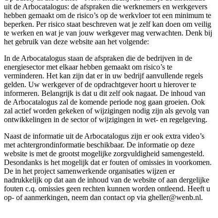
uit de Arbocatalogus: de afspraken die werknemers en werkgevers
hebben gemaakt om de risico’s op de werkvloer tot een minimum te
beperken. Per risico staat beschreven wat je zelf kan doen om veilig
te werken en wat je van jouw werkgever mag verwachten. Denk bij
het gebruik van deze website aan het volgende:
In de Arbocatalogus staan de afspraken die de bedrijven in de
energiesector met elkaar hebben gemaakt om risico’s te
verminderen. Het kan zijn dat er in uw bedrijf aanvullende regels
gelden. Uw werkgever of de opdrachtgever hoort u hierover te
informeren. Belangrijk is dat u dit zelf ook nagaat. De inhoud van
de Arbocatalogus zal de komende periode nog gaan groeien. Ook
zal actief worden gekeken of wijzigingen nodig zijn als gevolg van
ontwikkelingen in de sector of wijzigingen in wet- en regelgeving.
Naast de informatie uit de Arbocatalogus zijn er ook extra video’s
met achtergrondinformatie beschikbaar. De informatie op deze
website is met de grootst mogelijke zorgvuldigheid samengesteld.
Desondanks is het mogelijk dat er fouten of omissies in voorkomen.
De in het project samenwerkende organisaties wijzen er
nadrukkelijk op dat aan de inhoud van de website of aan dergelijke
fouten c.q. omissies geen rechten kunnen worden ontleend. Heeft u
op- of aanmerkingen, neem dan contact op via gheller@wenb.nl.