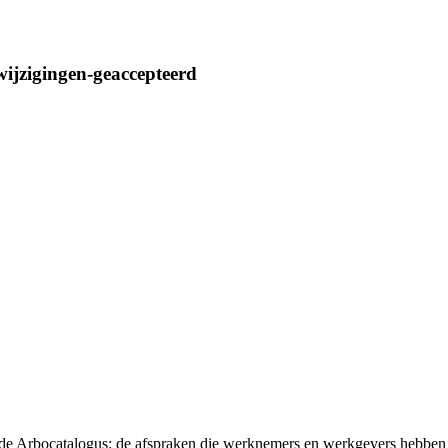
wijzigingen-geaccepteerd
t de Arbocatalogus: de afspraken die werknemers en werkgevers hebben