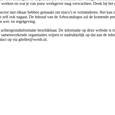
g te werken en wat je van jouw werkgever mag verwachten. Denk bij het 
esector met elkaar hebben gemaakt om risico’s te verminderen. Het kan z
 dit zelf ook nagaat. De inhoud van de Arbocatalogus zal de komende p
in wet- en regelgeving.
et achtergrondinformatie beschikbaar. De informatie op deze website is
t samenwerkende organisaties wijzen er nadrukkelijk op dat aan de inho
tact op via gheller@wenb.nl.