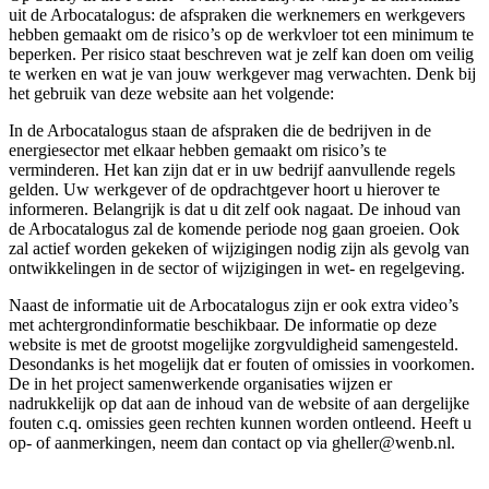
uit de Arbocatalogus: de afspraken die werknemers en werkgevers
hebben gemaakt om de risico’s op de werkvloer tot een minimum te
beperken. Per risico staat beschreven wat je zelf kan doen om veilig
te werken en wat je van jouw werkgever mag verwachten. Denk bij
het gebruik van deze website aan het volgende:
In de Arbocatalogus staan de afspraken die de bedrijven in de
energiesector met elkaar hebben gemaakt om risico’s te
verminderen. Het kan zijn dat er in uw bedrijf aanvullende regels
gelden. Uw werkgever of de opdrachtgever hoort u hierover te
informeren. Belangrijk is dat u dit zelf ook nagaat. De inhoud van
de Arbocatalogus zal de komende periode nog gaan groeien. Ook
zal actief worden gekeken of wijzigingen nodig zijn als gevolg van
ontwikkelingen in de sector of wijzigingen in wet- en regelgeving.
Naast de informatie uit de Arbocatalogus zijn er ook extra video’s
met achtergrondinformatie beschikbaar. De informatie op deze
website is met de grootst mogelijke zorgvuldigheid samengesteld.
Desondanks is het mogelijk dat er fouten of omissies in voorkomen.
De in het project samenwerkende organisaties wijzen er
nadrukkelijk op dat aan de inhoud van de website of aan dergelijke
fouten c.q. omissies geen rechten kunnen worden ontleend. Heeft u
op- of aanmerkingen, neem dan contact op via gheller@wenb.nl.