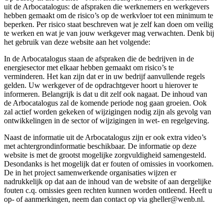
uit de Arbocatalogus: de afspraken die werknemers en werkgevers
hebben gemaakt om de risico’s op de werkvloer tot een minimum te
beperken. Per risico staat beschreven wat je zelf kan doen om veilig
te werken en wat je van jouw werkgever mag verwachten. Denk bij
het gebruik van deze website aan het volgende:
In de Arbocatalogus staan de afspraken die de bedrijven in de
energiesector met elkaar hebben gemaakt om risico’s te
verminderen. Het kan zijn dat er in uw bedrijf aanvullende regels
gelden. Uw werkgever of de opdrachtgever hoort u hierover te
informeren. Belangrijk is dat u dit zelf ook nagaat. De inhoud van
de Arbocatalogus zal de komende periode nog gaan groeien. Ook
zal actief worden gekeken of wijzigingen nodig zijn als gevolg van
ontwikkelingen in de sector of wijzigingen in wet- en regelgeving.
Naast de informatie uit de Arbocatalogus zijn er ook extra video’s
met achtergrondinformatie beschikbaar. De informatie op deze
website is met de grootst mogelijke zorgvuldigheid samengesteld.
Desondanks is het mogelijk dat er fouten of omissies in voorkomen.
De in het project samenwerkende organisaties wijzen er
nadrukkelijk op dat aan de inhoud van de website of aan dergelijke
fouten c.q. omissies geen rechten kunnen worden ontleend. Heeft u
op- of aanmerkingen, neem dan contact op via gheller@wenb.nl.