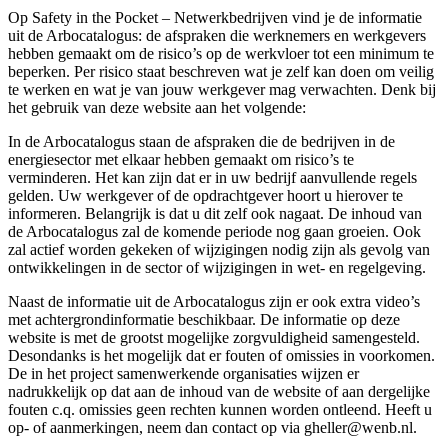
Op Safety in the Pocket – Netwerkbedrijven vind je de informatie
uit de Arbocatalogus: de afspraken die werknemers en werkgevers
hebben gemaakt om de risico’s op de werkvloer tot een minimum te
beperken. Per risico staat beschreven wat je zelf kan doen om veilig
te werken en wat je van jouw werkgever mag verwachten. Denk bij
het gebruik van deze website aan het volgende:
In de Arbocatalogus staan de afspraken die de bedrijven in de
energiesector met elkaar hebben gemaakt om risico’s te
verminderen. Het kan zijn dat er in uw bedrijf aanvullende regels
gelden. Uw werkgever of de opdrachtgever hoort u hierover te
informeren. Belangrijk is dat u dit zelf ook nagaat. De inhoud van
de Arbocatalogus zal de komende periode nog gaan groeien. Ook
zal actief worden gekeken of wijzigingen nodig zijn als gevolg van
ontwikkelingen in de sector of wijzigingen in wet- en regelgeving.
Naast de informatie uit de Arbocatalogus zijn er ook extra video’s
met achtergrondinformatie beschikbaar. De informatie op deze
website is met de grootst mogelijke zorgvuldigheid samengesteld.
Desondanks is het mogelijk dat er fouten of omissies in voorkomen.
De in het project samenwerkende organisaties wijzen er
nadrukkelijk op dat aan de inhoud van de website of aan dergelijke
fouten c.q. omissies geen rechten kunnen worden ontleend. Heeft u
op- of aanmerkingen, neem dan contact op via gheller@wenb.nl.