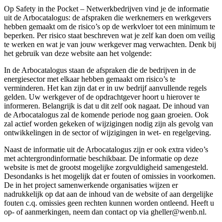
Op Safety in the Pocket – Netwerkbedrijven vind je de informatie
uit de Arbocatalogus: de afspraken die werknemers en werkgevers
hebben gemaakt om de risico’s op de werkvloer tot een minimum te
beperken. Per risico staat beschreven wat je zelf kan doen om veilig
te werken en wat je van jouw werkgever mag verwachten. Denk bij
het gebruik van deze website aan het volgende:
In de Arbocatalogus staan de afspraken die de bedrijven in de
energiesector met elkaar hebben gemaakt om risico’s te
verminderen. Het kan zijn dat er in uw bedrijf aanvullende regels
gelden. Uw werkgever of de opdrachtgever hoort u hierover te
informeren. Belangrijk is dat u dit zelf ook nagaat. De inhoud van
de Arbocatalogus zal de komende periode nog gaan groeien. Ook
zal actief worden gekeken of wijzigingen nodig zijn als gevolg van
ontwikkelingen in de sector of wijzigingen in wet- en regelgeving.
Naast de informatie uit de Arbocatalogus zijn er ook extra video’s
met achtergrondinformatie beschikbaar. De informatie op deze
website is met de grootst mogelijke zorgvuldigheid samengesteld.
Desondanks is het mogelijk dat er fouten of omissies in voorkomen.
De in het project samenwerkende organisaties wijzen er
nadrukkelijk op dat aan de inhoud van de website of aan dergelijke
fouten c.q. omissies geen rechten kunnen worden ontleend. Heeft u
op- of aanmerkingen, neem dan contact op via gheller@wenb.nl.