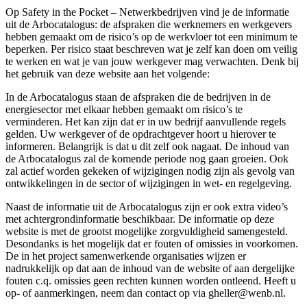
Op Safety in the Pocket – Netwerkbedrijven vind je de informatie
uit de Arbocatalogus: de afspraken die werknemers en werkgevers
hebben gemaakt om de risico’s op de werkvloer tot een minimum te
beperken. Per risico staat beschreven wat je zelf kan doen om veilig
te werken en wat je van jouw werkgever mag verwachten. Denk bij
het gebruik van deze website aan het volgende:
In de Arbocatalogus staan de afspraken die de bedrijven in de
energiesector met elkaar hebben gemaakt om risico’s te
verminderen. Het kan zijn dat er in uw bedrijf aanvullende regels
gelden. Uw werkgever of de opdrachtgever hoort u hierover te
informeren. Belangrijk is dat u dit zelf ook nagaat. De inhoud van
de Arbocatalogus zal de komende periode nog gaan groeien. Ook
zal actief worden gekeken of wijzigingen nodig zijn als gevolg van
ontwikkelingen in de sector of wijzigingen in wet- en regelgeving.
Naast de informatie uit de Arbocatalogus zijn er ook extra video’s
met achtergrondinformatie beschikbaar. De informatie op deze
website is met de grootst mogelijke zorgvuldigheid samengesteld.
Desondanks is het mogelijk dat er fouten of omissies in voorkomen.
De in het project samenwerkende organisaties wijzen er
nadrukkelijk op dat aan de inhoud van de website of aan dergelijke
fouten c.q. omissies geen rechten kunnen worden ontleend. Heeft u
op- of aanmerkingen, neem dan contact op via gheller@wenb.nl.