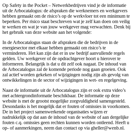
Op Safety in the Pocket – Netwerkbedrijven vind je de informatie
uit de Arbocatalogus: de afspraken die werknemers en werkgevers
hebben gemaakt om de risico’s op de werkvloer tot een minimum te
beperken. Per risico staat beschreven wat je zelf kan doen om veilig
te werken en wat je van jouw werkgever mag verwachten. Denk bij
het gebruik van deze website aan het volgende:
In de Arbocatalogus staan de afspraken die de bedrijven in de
energiesector met elkaar hebben gemaakt om risico’s te
verminderen. Het kan zijn dat er in uw bedrijf aanvullende regels
gelden. Uw werkgever of de opdrachtgever hoort u hierover te
informeren. Belangrijk is dat u dit zelf ook nagaat. De inhoud van
de Arbocatalogus zal de komende periode nog gaan groeien. Ook
zal actief worden gekeken of wijzigingen nodig zijn als gevolg van
ontwikkelingen in de sector of wijzigingen in wet- en regelgeving.
Naast de informatie uit de Arbocatalogus zijn er ook extra video’s
met achtergrondinformatie beschikbaar. De informatie op deze
website is met de grootst mogelijke zorgvuldigheid samengesteld.
Desondanks is het mogelijk dat er fouten of omissies in voorkomen.
De in het project samenwerkende organisaties wijzen er
nadrukkelijk op dat aan de inhoud van de website of aan dergelijke
fouten c.q. omissies geen rechten kunnen worden ontleend. Heeft u
op- of aanmerkingen, neem dan contact op via gheller@wenb.nl.