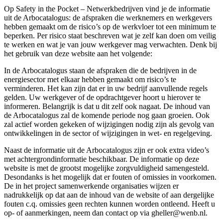
Op Safety in the Pocket – Netwerkbedrijven vind je de informatie
uit de Arbocatalogus: de afspraken die werknemers en werkgevers
hebben gemaakt om de risico’s op de werkvloer tot een minimum te
beperken. Per risico staat beschreven wat je zelf kan doen om veilig
te werken en wat je van jouw werkgever mag verwachten. Denk bij
het gebruik van deze website aan het volgende:
In de Arbocatalogus staan de afspraken die de bedrijven in de
energiesector met elkaar hebben gemaakt om risico’s te
verminderen. Het kan zijn dat er in uw bedrijf aanvullende regels
gelden. Uw werkgever of de opdrachtgever hoort u hierover te
informeren. Belangrijk is dat u dit zelf ook nagaat. De inhoud van
de Arbocatalogus zal de komende periode nog gaan groeien. Ook
zal actief worden gekeken of wijzigingen nodig zijn als gevolg van
ontwikkelingen in de sector of wijzigingen in wet- en regelgeving.
Naast de informatie uit de Arbocatalogus zijn er ook extra video’s
met achtergrondinformatie beschikbaar. De informatie op deze
website is met de grootst mogelijke zorgvuldigheid samengesteld.
Desondanks is het mogelijk dat er fouten of omissies in voorkomen.
De in het project samenwerkende organisaties wijzen er
nadrukkelijk op dat aan de inhoud van de website of aan dergelijke
fouten c.q. omissies geen rechten kunnen worden ontleend. Heeft u
op- of aanmerkingen, neem dan contact op via gheller@wenb.nl.