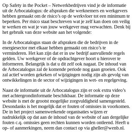
Op Safety in the Pocket – Netwerkbedrijven vind je de informatie
uit de Arbocatalogus: de afspraken die werknemers en werkgevers
hebben gemaakt om de risico’s op de werkvloer tot een minimum te
beperken. Per risico staat beschreven wat je zelf kan doen om veilig
te werken en wat je van jouw werkgever mag verwachten. Denk bij
het gebruik van deze website aan het volgende:
In de Arbocatalogus staan de afspraken die de bedrijven in de
energiesector met elkaar hebben gemaakt om risico’s te
verminderen. Het kan zijn dat er in uw bedrijf aanvullende regels
gelden. Uw werkgever of de opdrachtgever hoort u hierover te
informeren. Belangrijk is dat u dit zelf ook nagaat. De inhoud van
de Arbocatalogus zal de komende periode nog gaan groeien. Ook
zal actief worden gekeken of wijzigingen nodig zijn als gevolg van
ontwikkelingen in de sector of wijzigingen in wet- en regelgeving.
Naast de informatie uit de Arbocatalogus zijn er ook extra video’s
met achtergrondinformatie beschikbaar. De informatie op deze
website is met de grootst mogelijke zorgvuldigheid samengesteld.
Desondanks is het mogelijk dat er fouten of omissies in voorkomen.
De in het project samenwerkende organisaties wijzen er
nadrukkelijk op dat aan de inhoud van de website of aan dergelijke
fouten c.q. omissies geen rechten kunnen worden ontleend. Heeft u
op- of aanmerkingen, neem dan contact op via gheller@wenb.nl.