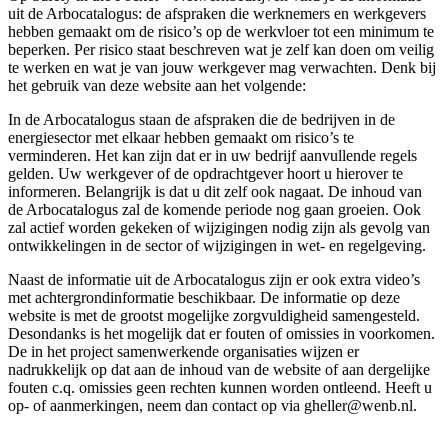
uit de Arbocatalogus: de afspraken die werknemers en werkgevers
hebben gemaakt om de risico’s op de werkvloer tot een minimum te
beperken. Per risico staat beschreven wat je zelf kan doen om veilig
te werken en wat je van jouw werkgever mag verwachten. Denk bij
het gebruik van deze website aan het volgende:
In de Arbocatalogus staan de afspraken die de bedrijven in de
energiesector met elkaar hebben gemaakt om risico’s te
verminderen. Het kan zijn dat er in uw bedrijf aanvullende regels
gelden. Uw werkgever of de opdrachtgever hoort u hierover te
informeren. Belangrijk is dat u dit zelf ook nagaat. De inhoud van
de Arbocatalogus zal de komende periode nog gaan groeien. Ook
zal actief worden gekeken of wijzigingen nodig zijn als gevolg van
ontwikkelingen in de sector of wijzigingen in wet- en regelgeving.
Naast de informatie uit de Arbocatalogus zijn er ook extra video’s
met achtergrondinformatie beschikbaar. De informatie op deze
website is met de grootst mogelijke zorgvuldigheid samengesteld.
Desondanks is het mogelijk dat er fouten of omissies in voorkomen.
De in het project samenwerkende organisaties wijzen er
nadrukkelijk op dat aan de inhoud van de website of aan dergelijke
fouten c.q. omissies geen rechten kunnen worden ontleend. Heeft u
op- of aanmerkingen, neem dan contact op via gheller@wenb.nl.