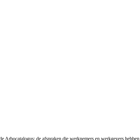
t de Arbocatalogus: de afspraken die werknemers en werkgevers hebben