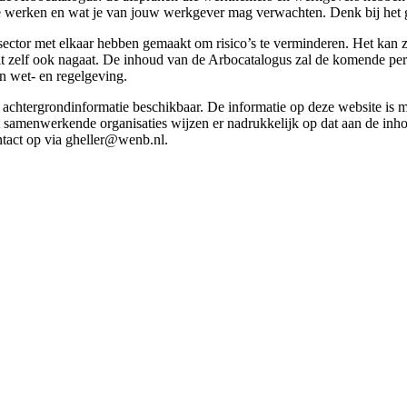
g te werken en wat je van jouw werkgever mag verwachten. Denk bij het 
esector met elkaar hebben gemaakt om risico’s te verminderen. Het kan z
 dit zelf ook nagaat. De inhoud van de Arbocatalogus zal de komende p
in wet- en regelgeving.
et achtergrondinformatie beschikbaar. De informatie op deze website is
t samenwerkende organisaties wijzen er nadrukkelijk op dat aan de inho
tact op via gheller@wenb.nl.