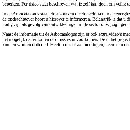
beperken. Per risico staat beschreven wat je zelf kan doen om veili
In de Arbocatalogus staan de afspraken die de bedrijven in de energi
de opdrachtgever hoort u hierover te informeren. Belangrijk is dat u
nodig zijn als gevolg van ontwikkelingen in de sector of wijzigingen 
Naast de informatie uit de Arbocatalogus zijn er ook extra video’s m
het mogelijk dat er fouten of omissies in voorkomen. De in het projec
kunnen worden ontleend. Heeft u op- of aanmerkingen, neem dan con