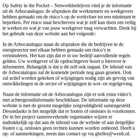
Op Safety in the Pocket – Netwerkbedrijven vind je de informatie
uit de Arbocatalogus: de afspraken die werknemers en werkgevers
hebben gemaakt om de risico’s op de werkvloer tot een minimum te
beperken. Per risico staat beschreven wat je zelf kan doen om veilig
te werken en wat je van jouw werkgever mag verwachten. Denk bij
het gebruik van deze website aan het volgende:
In de Arbocatalogus staan de afspraken die de bedrijven in de
energiesector met elkaar hebben gemaakt om risico’s te
verminderen. Het kan zijn dat er in uw bedrijf aanvullende regels
gelden. Uw werkgever of de opdrachtgever hoort u hierover te
informeren. Belangrijk is dat u dit zelf ook nagaat. De inhoud van
de Arbocatalogus zal de komende periode nog gaan groeien. Ook
zal actief worden gekeken of wijzigingen nodig zijn als gevolg van
ontwikkelingen in de sector of wijzigingen in wet- en regelgeving.
Naast de informatie uit de Arbocatalogus zijn er ook extra video’s
met achtergrondinformatie beschikbaar. De informatie op deze
website is met de grootst mogelijke zorgvuldigheid samengesteld.
Desondanks is het mogelijk dat er fouten of omissies in voorkomen.
De in het project samenwerkende organisaties wijzen er
nadrukkelijk op dat aan de inhoud van de website of aan dergelijke
fouten c.q. omissies geen rechten kunnen worden ontleend. Heeft u
op- of aanmerkingen, neem dan contact op via gheller@wenb.nl.