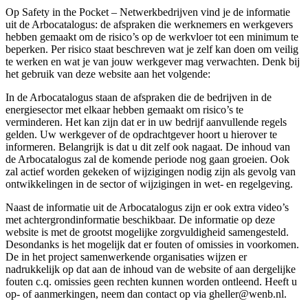
Op Safety in the Pocket – Netwerkbedrijven vind je de informatie
uit de Arbocatalogus: de afspraken die werknemers en werkgevers
hebben gemaakt om de risico’s op de werkvloer tot een minimum te
beperken. Per risico staat beschreven wat je zelf kan doen om veilig
te werken en wat je van jouw werkgever mag verwachten. Denk bij
het gebruik van deze website aan het volgende:
In de Arbocatalogus staan de afspraken die de bedrijven in de
energiesector met elkaar hebben gemaakt om risico’s te
verminderen. Het kan zijn dat er in uw bedrijf aanvullende regels
gelden. Uw werkgever of de opdrachtgever hoort u hierover te
informeren. Belangrijk is dat u dit zelf ook nagaat. De inhoud van
de Arbocatalogus zal de komende periode nog gaan groeien. Ook
zal actief worden gekeken of wijzigingen nodig zijn als gevolg van
ontwikkelingen in de sector of wijzigingen in wet- en regelgeving.
Naast de informatie uit de Arbocatalogus zijn er ook extra video’s
met achtergrondinformatie beschikbaar. De informatie op deze
website is met de grootst mogelijke zorgvuldigheid samengesteld.
Desondanks is het mogelijk dat er fouten of omissies in voorkomen.
De in het project samenwerkende organisaties wijzen er
nadrukkelijk op dat aan de inhoud van de website of aan dergelijke
fouten c.q. omissies geen rechten kunnen worden ontleend. Heeft u
op- of aanmerkingen, neem dan contact op via gheller@wenb.nl.