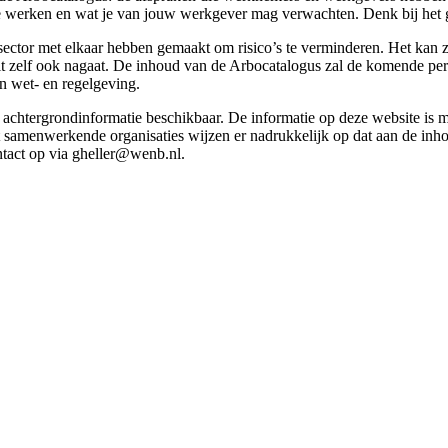
g te werken en wat je van jouw werkgever mag verwachten. Denk bij het 
esector met elkaar hebben gemaakt om risico’s te verminderen. Het kan z
 dit zelf ook nagaat. De inhoud van de Arbocatalogus zal de komende p
in wet- en regelgeving.
et achtergrondinformatie beschikbaar. De informatie op deze website is
t samenwerkende organisaties wijzen er nadrukkelijk op dat aan de inho
tact op via gheller@wenb.nl.