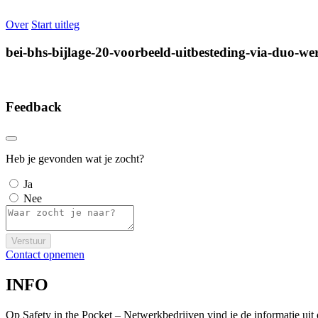
Over
Start uitleg
bei-bhs-bijlage-20-voorbeeld-uitbesteding-via-duo-w
Feedback
Heb je gevonden wat je zocht?
Ja
Nee
Verstuur
Contact opnemen
INFO
Op Safety in the Pocket – Netwerkbedrijven vind je de informatie ui