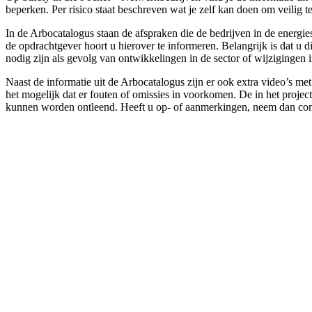
beperken. Per risico staat beschreven wat je zelf kan doen om veili
In de Arbocatalogus staan de afspraken die de bedrijven in de energi
de opdrachtgever hoort u hierover te informeren. Belangrijk is dat u
nodig zijn als gevolg van ontwikkelingen in de sector of wijzigingen 
Naast de informatie uit de Arbocatalogus zijn er ook extra video’s m
het mogelijk dat er fouten of omissies in voorkomen. De in het projec
kunnen worden ontleend. Heeft u op- of aanmerkingen, neem dan con