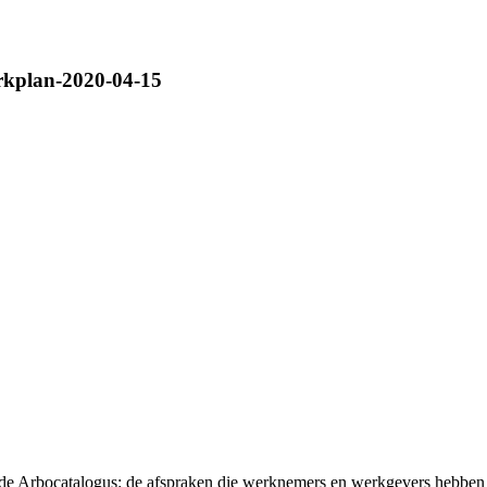
erkplan-2020-04-15
t de Arbocatalogus: de afspraken die werknemers en werkgevers hebben