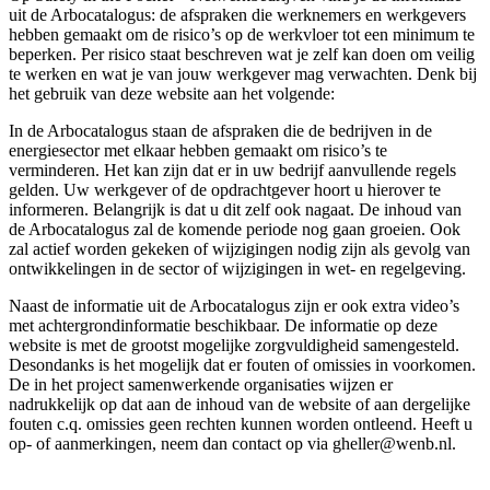
uit de Arbocatalogus: de afspraken die werknemers en werkgevers
hebben gemaakt om de risico’s op de werkvloer tot een minimum te
beperken. Per risico staat beschreven wat je zelf kan doen om veilig
te werken en wat je van jouw werkgever mag verwachten. Denk bij
het gebruik van deze website aan het volgende:
In de Arbocatalogus staan de afspraken die de bedrijven in de
energiesector met elkaar hebben gemaakt om risico’s te
verminderen. Het kan zijn dat er in uw bedrijf aanvullende regels
gelden. Uw werkgever of de opdrachtgever hoort u hierover te
informeren. Belangrijk is dat u dit zelf ook nagaat. De inhoud van
de Arbocatalogus zal de komende periode nog gaan groeien. Ook
zal actief worden gekeken of wijzigingen nodig zijn als gevolg van
ontwikkelingen in de sector of wijzigingen in wet- en regelgeving.
Naast de informatie uit de Arbocatalogus zijn er ook extra video’s
met achtergrondinformatie beschikbaar. De informatie op deze
website is met de grootst mogelijke zorgvuldigheid samengesteld.
Desondanks is het mogelijk dat er fouten of omissies in voorkomen.
De in het project samenwerkende organisaties wijzen er
nadrukkelijk op dat aan de inhoud van de website of aan dergelijke
fouten c.q. omissies geen rechten kunnen worden ontleend. Heeft u
op- of aanmerkingen, neem dan contact op via gheller@wenb.nl.