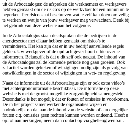
uit de Arbocatalogus: de afspraken die werknemers en werkgevers
hebben gemaakt om de risico’s op de werkvloer tot een minimum te
beperken. Per risico staat beschreven wat je zelf kan doen om veilig
te werken en wat je van jouw werkgever mag verwachten. Denk bij
het gebruik van deze website aan het volgende:
In de Arbocatalogus staan de afspraken die de bedrijven in de
energiesector met elkaar hebben gemaakt om risico’s te
verminderen. Het kan zijn dat er in uw bedrijf aanvullende regels
gelden. Uw werkgever of de opdrachtgever hoort u hierover te
informeren. Belangrijk is dat u dit zelf ook nagaat. De inhoud van
de Arbocatalogus zal de komende periode nog gaan groeien. Ook
zal actief worden gekeken of wijzigingen nodig zijn als gevolg van
ontwikkelingen in de sector of wijzigingen in wet- en regelgeving.
Naast de informatie uit de Arbocatalogus zijn er ook extra video’s
met achtergrondinformatie beschikbaar. De informatie op deze
website is met de grootst mogelijke zorgvuldigheid samengesteld.
Desondanks is het mogelijk dat er fouten of omissies in voorkomen.
De in het project samenwerkende organisaties wijzen er
nadrukkelijk op dat aan de inhoud van de website of aan dergelijke
fouten c.q. omissies geen rechten kunnen worden ontleend. Heeft u
op- of aanmerkingen, neem dan contact op via gheller@wenb.nl.