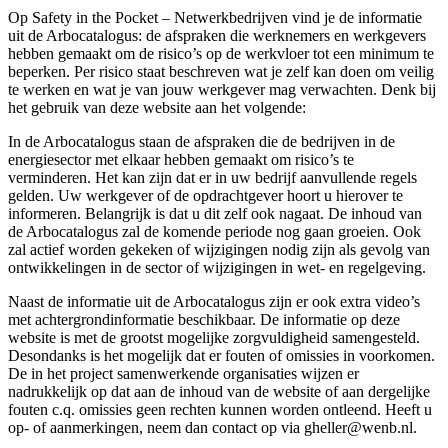
Op Safety in the Pocket – Netwerkbedrijven vind je de informatie
uit de Arbocatalogus: de afspraken die werknemers en werkgevers
hebben gemaakt om de risico’s op de werkvloer tot een minimum te
beperken. Per risico staat beschreven wat je zelf kan doen om veilig
te werken en wat je van jouw werkgever mag verwachten. Denk bij
het gebruik van deze website aan het volgende:
In de Arbocatalogus staan de afspraken die de bedrijven in de
energiesector met elkaar hebben gemaakt om risico’s te
verminderen. Het kan zijn dat er in uw bedrijf aanvullende regels
gelden. Uw werkgever of de opdrachtgever hoort u hierover te
informeren. Belangrijk is dat u dit zelf ook nagaat. De inhoud van
de Arbocatalogus zal de komende periode nog gaan groeien. Ook
zal actief worden gekeken of wijzigingen nodig zijn als gevolg van
ontwikkelingen in de sector of wijzigingen in wet- en regelgeving.
Naast de informatie uit de Arbocatalogus zijn er ook extra video’s
met achtergrondinformatie beschikbaar. De informatie op deze
website is met de grootst mogelijke zorgvuldigheid samengesteld.
Desondanks is het mogelijk dat er fouten of omissies in voorkomen.
De in het project samenwerkende organisaties wijzen er
nadrukkelijk op dat aan de inhoud van de website of aan dergelijke
fouten c.q. omissies geen rechten kunnen worden ontleend. Heeft u
op- of aanmerkingen, neem dan contact op via gheller@wenb.nl.