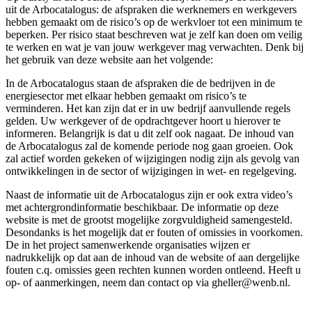
uit de Arbocatalogus: de afspraken die werknemers en werkgevers
hebben gemaakt om de risico’s op de werkvloer tot een minimum te
beperken. Per risico staat beschreven wat je zelf kan doen om veilig
te werken en wat je van jouw werkgever mag verwachten. Denk bij
het gebruik van deze website aan het volgende:
In de Arbocatalogus staan de afspraken die de bedrijven in de
energiesector met elkaar hebben gemaakt om risico’s te
verminderen. Het kan zijn dat er in uw bedrijf aanvullende regels
gelden. Uw werkgever of de opdrachtgever hoort u hierover te
informeren. Belangrijk is dat u dit zelf ook nagaat. De inhoud van
de Arbocatalogus zal de komende periode nog gaan groeien. Ook
zal actief worden gekeken of wijzigingen nodig zijn als gevolg van
ontwikkelingen in de sector of wijzigingen in wet- en regelgeving.
Naast de informatie uit de Arbocatalogus zijn er ook extra video’s
met achtergrondinformatie beschikbaar. De informatie op deze
website is met de grootst mogelijke zorgvuldigheid samengesteld.
Desondanks is het mogelijk dat er fouten of omissies in voorkomen.
De in het project samenwerkende organisaties wijzen er
nadrukkelijk op dat aan de inhoud van de website of aan dergelijke
fouten c.q. omissies geen rechten kunnen worden ontleend. Heeft u
op- of aanmerkingen, neem dan contact op via gheller@wenb.nl.