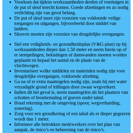
Voorkom dat tijdens werkzaamheden derden of voertuigen in
de put of sleuf terecht komen. Goede afzettingen en zo nodig
verlichting zijn van groot belang.
De put of sleuf moet zijn voorzien van voldoende veilige
toegangen en uitgangen, bijvoorbeeld door middel van
ladders.
Sleuven moeten zijn voorzien van deugdelijke overgangen.
Stel een veiligheids- en gezondheidsplan (V&G-plan) op bij
werkzaamheden dieper dan 1,50 meter en neem hierin op of
er stempelingen, bekistingen of damwanden moeten worden
geplaatst en bepaal het aantal en de plaats van de
vluchtwegen.
Inventariseer welke middelen en materialen nodig zijn voor
deugdelijke overgangen, voldoende afzetting.
Ga na of er extra maatregelen nodig zijn, zoals bij met water
verzadigde grond of trillingen door zwaar wegverkeer.
Indien dit het geval is, neem maatregelen als het plaatsen van
schotten of bronbemaling of graven onder talud.
Houd rekening met de omgeving (spoor, wegverharding,
zonering).
Zorg voor een grondkering of een talud als er dieper gegraven
wordt dan 1 meter.
Informeer alle betrokken medewerkers over het plan van
aanpak, de risico’s en beheersing van de risico’s.