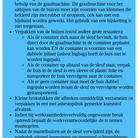
behulp van de graafmachine. De graafmachine voor het
uithijsen van de buizen moet zijn voorzien van klemmen die
bekleed zijn met rubber of neopreen, ook kan met een
hijsband worden gewerkt. Het gebruik van een hijsketting is
niet toegestaan.
Verpakken van de buizen (en/of andere grote restanten):
Als de container zich naast de sleuf bevindt, de buis
direct door de graafmachine in de container geplaatst
kan worden EN de container is voorzien van een
dubbele inliner (asbest bigbag) hoeft de buis niet te
worden ingepakt.
Als de container op afstand van de sleuf staat, verpak
de buis in de sleuf in een sleeve of plastic folie en
transporteer de buis vervolgens naar de container.
Als er geen container staat moet de buis dubbel
ingepakt worden in/aan de sleuf en vervolgens worden
getransporteerd.
Kleine brokstukken die afbreken onmiddellijk verzamelen en
verpakken in een met asbestopdruk gemerkte kunststof
afvalzak.
Indien bij werkzaamhedenveelvuldig ongewenste breuk
optreedt bepaalt de werkverantwoordelijke de te nemen
maatregelen.
Nadat de mantelbuizen uit de sleuf verwijderd zijn, de
werkplek visueel inspecteren op eventueel achtergebleven