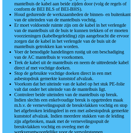
mantelbuis de kabel aan beide zijden door (volg de regels of
conform de BEI BLS of BEI-BHS).
Houd gedurende de werkzaamheden de binnen- en buitenkant
van de uiteinden van de mantelbuis vochtig.
Er moet voldoende ruimte zijn om de kabel in het verlengde
van de mantelbuis uit de buis te kunnen trekken of er moeten
voorzieningen (kabelbegeleiding) zijn aangebracht die ervoor
zorgen dat de kabel in het verlengde van de buis uit de
mantelbuis getrokken kan worden.
Voer de benodigde handelingen rustig uit om beschadiging
van de AC mantelbuis te voorkomen.
Trek de kabel uit de mantelbuis en neem de uittredende kabel
direct af met vochtige doeken.
Stop de gebruikte vochtige doeken direct in een met
asbestopdruk gemerkte kunststof afvalzak.
Voorkom dat het uiteinde van de kabel op het stuk PE-folie
valt dat onder het uiteinde van de mantelbuis ligt.
Controleer beide uiteinden van de mantelbuis op breuk.
Indien slechts een enkelvoudige breuk is opgetreden maak
m.b.v. de vernevelingsspuit de breukvlakken vochtig en stop
het afgebroken leidingdeel in een met asbestopdruk gemerkte
kunststof afvalzak. Indien meerdere stukken van de leiding
zijn afgebroken, maak met de vernevelingsspuit de
breukvlakken vochtig en overleg met de
werkverantwoordelijke voor de vervolgstappen.