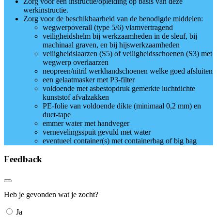
Zorg voor een instructie/opleiding op basis van deze
werkinstructie.
Zorg voor de beschikbaarheid van de benodigde middelen:
wegwerpoverall (type 5/6) vlamvertragend
veiligheidshelm bij werkzaamheden in de sleuf, bij
machinaal graven, en bij hijswerkzaamheden
veiligheidslaarzen (S5) of veiligheidsschoenen (S3) met
wegwerp overlaarzen
neopreen/nitril werkhandschoenen welke goed afsluiten
een gelaatmasker met P3-filter
voldoende met asbestopdruk gemerkte luchtdichte
kunststof afvalzakken
PE-folie van voldoende dikte (minimaal 0,2 mm) en
duct-tape
emmer water met handveger
vernevelingsspuit gevuld met water
eventueel container(s) met containerbag of big bag
Feedback
Heb je gevonden wat je zocht?
Ja