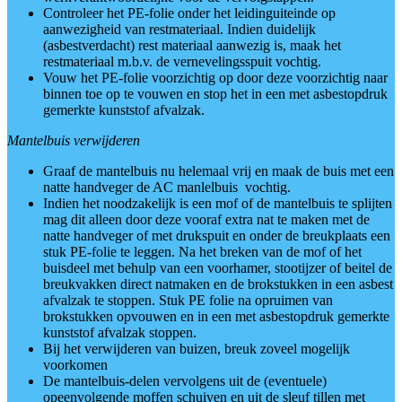
Controleer het PE-folie onder het leidinguiteinde op
aanwezigheid van restmateriaal. Indien duidelijk
(asbestverdacht) rest materiaal aanwezig is, maak het
restmateriaal m.b.v. de vernevelingsspuit vochtig.
Vouw het PE-folie voorzichtig op door deze voorzichtig naar
binnen toe op te vouwen en stop het in een met asbestopdruk
gemerkte kunststof afvalzak.
Mantelbuis verwijderen
Graaf de mantelbuis nu helemaal vrij en maak de buis met een
natte handveger de AC manlelbuis vochtig.
Indien het noodzakelijk is een mof of de mantelbuis te splijten
mag dit alleen door deze vooraf extra nat te maken met de
natte handveger of met drukspuit en onder de breukplaats een
stuk PE-folie te leggen. Na het breken van de mof of het
buisdeel met behulp van een voorhamer, stootijzer of beitel de
breukvakken direct natmaken en de brokstukken in een asbest
afvalzak te stoppen. Stuk PE folie na opruimen van
brokstukken opvouwen en in een met asbestopdruk gemerkte
kunststof afvalzak stoppen.
Bij het verwijderen van buizen, breuk zoveel mogelijk
voorkomen
De mantelbuis-delen vervolgens uit de (eventuele)
opeenvolgende moffen schuiven en uit de sleuf tillen met