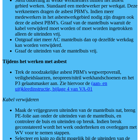
Stem onderling af welke werknemers binnen het asbest
gebied werken. Standaard een medewerker per werkgat. Deze
werknemers dragen de asbest PBM’s. Indien meer
medewerkers in het asbestwerkgebied nodig zijn dragen ook
deze de asbest PBM’s. Graaf van de mantelbuis waaruit de
kabel verwijderd moet worden of moet worden ingetrokken
alleen de uiteinden vrij.
Ontgraaf niet meer AC mantelbuis dan op dezelfde werkdag
kan worden verwijderd.
Graaf de uiteinden van de mantelbuis vrij.
Tijdens het werken met asbest
Trek de noodzakelijke asbest PBM’s wegwerpoverall,
veiligheidslaarzen, neopreen/nitril werkhandschoenen en het
P3 gelaatsmasker aan. Zie hiervoor de
(aan- en
uit)kleedinstructie, bijlage 4 van VA-01
Kabel verwijderen
Maak de vrijgegraven uiteinden van de mantelbuis nat, breng
PE-folie aan onder de uiteinden van de mantelbuis, en
controleer de buis en uiteinden op breuk. Indien breuk
geconstateerd wordt het werk onderbreken en overleggen met
WV voor te nemen stappen.
Selecteer en knip zo dicht mogelijk bij de uiteinden van de