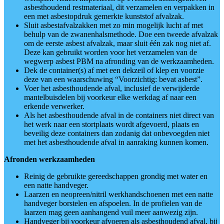
asbesthoudend restmateriaal, dit verzamelen en verpakken in
een met asbestopdruk gemerkte kunststof afvalzak.
Sluit asbestafvalzakken met zo min mogelijk lucht af met
behulp van de zwanenhalsmethode. Doe een tweede afvalzak
om de eerste asbest afvalzak, maar sluit één zak nog niet af.
Deze kan gebruikt worden voor het verzamelen van de
wegwerp asbest PBM na afronding van de werkzaamheden.
Dek de container(s) af met een dekzeil of klep en voorzie
deze van een waarschuwing “Voorzichtig: bevat asbest”.
Voer het asbesthoudende afval, inclusief de verwijderde
mantelbuisdelen bij voorkeur elke werkdag af naar een
erkende verwerker.
Als het asbesthoudende afval in de containers niet direct van
het werk naar een stortplaats wordt afgevoerd, plaats en
beveilig deze containers dan zodanig dat onbevoegden niet
met het asbesthoudende afval in aanraking kunnen komen.
Afronden werkzaamheden
Reinig de gebruikte gereedschappen grondig met water en
een natte handveger.
Laarzen en neopreen/nitril werkhandschoenen met een natte
handveger borstelen en afspoelen. In de profielen van de
laarzen mag geen aanhangend vuil meer aanwezig zijn.
Handveger bij voorkeur afvoeren als asbesthoudend afval, bij