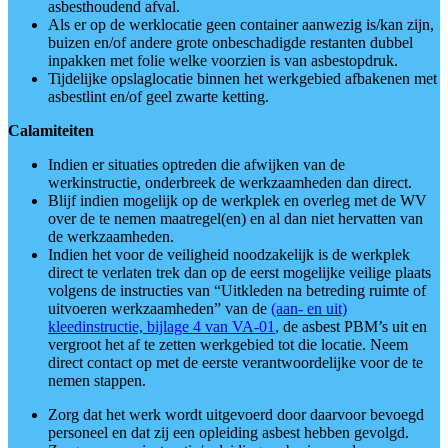
asbesthoudend afval.
Als er op de werklocatie geen container aanwezig is/kan zijn,
buizen en/of andere grote onbeschadigde restanten dubbel
inpakken met folie welke voorzien is van asbestopdruk.
Tijdelijke opslaglocatie binnen het werkgebied afbakenen met
asbestlint en/of geel zwarte ketting.
Calamiteiten
Indien er situaties optreden die afwijken van de
werkinstructie, onderbreek de werkzaamheden dan direct.
Blijf indien mogelijk op de werkplek en overleg met de WV
over de te nemen maatregel(en) en al dan niet hervatten van
de werkzaamheden.
Indien het voor de veiligheid noodzakelijk is de werkplek
direct te verlaten trek dan op de eerst mogelijke veilige plaats
volgens de instructies van “Uitkleden na betreding ruimte of
uitvoeren werkzaamheden” van de
(aan- en uit)
kleedinstructie, bijlage 4 van VA-01
,
de asbest PBM’s uit en
vergroot het af te zetten werkgebied tot die locatie. Neem
direct contact op met de eerste verantwoordelijke voor de te
nemen stappen.
Zorg dat het werk wordt uitgevoerd door daarvoor bevoegd
personeel en dat zij een opleiding asbest hebben gevolgd.