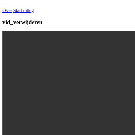
Over
Start uitleg
vid_verwijderen