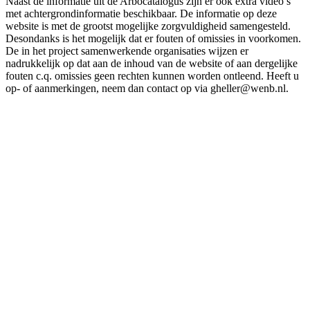
Naast de informatie uit de Arbocatalogus zijn er ook extra video’s
met achtergrondinformatie beschikbaar. De informatie op deze
website is met de grootst mogelijke zorgvuldigheid samengesteld.
Desondanks is het mogelijk dat er fouten of omissies in voorkomen.
De in het project samenwerkende organisaties wijzen er
nadrukkelijk op dat aan de inhoud van de website of aan dergelijke
fouten c.q. omissies geen rechten kunnen worden ontleend. Heeft u
op- of aanmerkingen, neem dan contact op via gheller@wenb.nl.