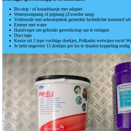
Bo-stop / of kraanblaasje met adapter
Waterpomptang of pijptang (Zweedse tang)
Voldoende met asbestopdruk gemerkte luchtdichte kunststof af
Emmer met water
Handveger om gebruikt gereedschap nat te reinigen
Duct tape
Keuze uit 2 type vochtige doekjes, Polkadot wetwipes en/of W
Je hebt ongeveer 15 doekjes per los te draaien koppeling nodig 