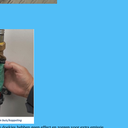
e doekjes hebben geen effect en zorgen voor extra emissie.