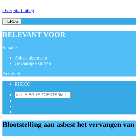
Over
Start uitleg
TERUG
RELEVANT VOOR
Situatie
Asbest algemeen
Gevaarlijke stoffen
Activiteit
RISICO
Blootstelling aan asbest het vervangen van