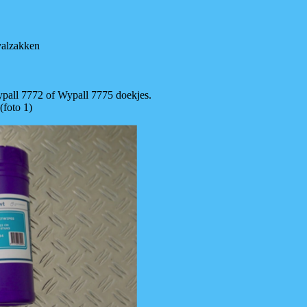
valzakken
ypall 7772 of Wypall 7775 doekjes.
(foto 1)