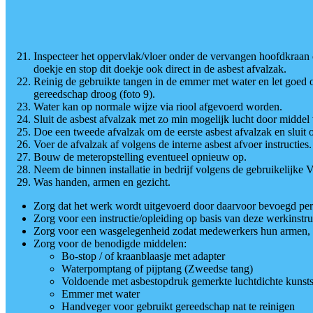
Inspecteer het oppervlak/vloer onder de vervangen hoofdkraan
doekje en stop dit doekje ook direct in de asbest afvalzak.
Reinig de gebruikte tangen in de emmer met water en let goed o
gereedschap droog (foto 9).
Water kan op normale wijze via riool afgevoerd worden.
Sluit de asbest afvalzak met zo min mogelijk lucht door midde
Doe een tweede afvalzak om de eerste asbest afvalzak en sluit
Voer de afvalzak af volgens de interne asbest afvoer instructies.
Bouw de meteropstelling eventueel opnieuw op.
Neem de binnen installatie in bedrijf volgens de gebruikelijke
Was handen, armen en gezicht.
Zorg dat het werk wordt uitgevoerd door daarvoor bevoegd pers
Zorg voor een instructie/opleiding op basis van deze werkinstru
Zorg voor een wasgelegenheid zodat medewerkers hun armen, 
Zorg voor de benodigde middelen:
Bo-stop / of kraanblaasje met adapter
Waterpomptang of pijptang (Zweedse tang)
Voldoende met asbestopdruk gemerkte luchtdichte kunsts
Emmer met water
Handveger voor gebruikt gereedschap nat te reinigen