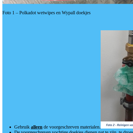
Foto 1 – Polkadot wetwipes en Wypall doekjes
Gebruik
alleen
de voorgeschreven materialen.
De voorgeschreven vochtige doekjes dienen nat te zijn, te drog