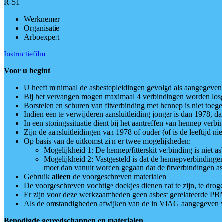
R-51
Werknemer
Organisatie
Arboexpert
Instructiefilm
Voor u begint
U heeft minimaal de asbestopleidingen gevolgd als aangegeven
Bij het vervangen mogen maximaal 4 verbindingen worden losge
Borstelen en schuren van fitverbinding met hennep is niet toege
Indien een te verwijderen aansluitleiding jonger is dan 1978, d
In een storingssituatie dient bij het aantreffen van hennep verb
Zijn de aansluitleidingen van 1978 of ouder (of is de leeftijd n
Op basis van de uitkomst zijn er twee mogelijkheden:
Mogelijkheid 1: De hennep/fitterskit verbinding is nie
Mogelijkheid 2: Vastgesteld is dat de hennepverbindingen 
moet dan vanuit worden gegaan dat de fitverbindingen a
Gebruik
alleen
de voorgeschreven materialen.
De voorgeschreven vochtige doekjes dienen nat te zijn, te drog
Er zijn voor deze werkzaamheden geen asbest gerelateerde PB
Als de omstandigheden afwijken van de in VIAG aangegeven w
Benodigde gereedschappen en materialen