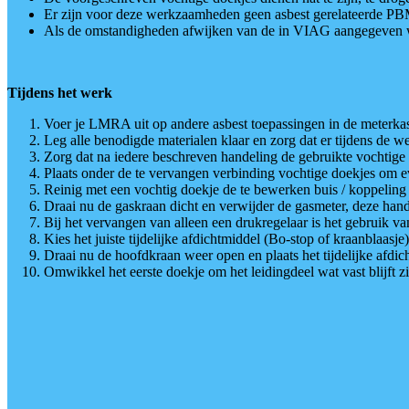
Er zijn voor deze werkzaamheden geen asbest gerelateerde PB
Als de omstandigheden afwijken van de in VIAG aangegeven w
Tijdens het werk
Voer je LMRA uit op andere asbest toepassingen in de meterkast 
Leg alle benodigde materialen klaar en zorg dat er tijdens de 
Zorg dat na iedere beschreven handeling de gebruikte vochtige
Plaats onder de te vervangen verbinding vochtige doekjes om e
Reinig met een vochtig doekje de te bewerken buis / koppeling e
Draai nu de gaskraan dicht en verwijder de gasmeter, deze hande
Bij het vervangen van alleen een drukregelaar is het gebruik van 
Kies het juiste tijdelijke afdichtmiddel (Bo-stop of kraanblaas
Draai nu de hoofdkraan weer open en plaats het tijdelijke afdi
Omwikkel het eerste doekje om het leidingdeel wat vast blijft z