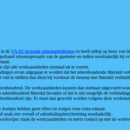
 in de
VA-02 sectorale asbestopleidingen
en heeft uitleg op basis van d
draaid stroomopwaarts van de gasmeter en indien noodzakelijk bij ve
staan.
an zijn alle werkzaamheden normaal uit te voeren.
indingen ervan uitgegaan te worden dat het asbesthoudende fitterskit ver
iet vast te stellen) dan dient bij voorkeur de hennep met fitterskit verb
t asbesthoudend. De werkzaamheden kunnen dan normaal uitgevoerd wor
asbesthoudend fitterskit bevatten of het is niet mogelijk de verbinding
sbesthoudend zijn. Er moet dan gewerkt worden volgens deze werkinstr
e doekjes hebben geen effect en zorgen voor extra emissie.
M zoals een overall of ademhalingsbescherming noodzakelijk.
erkwijze: staak de werkzaamheden en neem contact op met de werkve