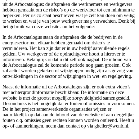
uit de Arbocatalogus: de afspraken die werknemers en werkgevers
hebben gemaakt om de risico’s op de werkvloer tot een minimum te
beperken. Per risico staat beschreven wat je zelf kan doen om veilig
te werken en wat je van jouw werkgever mag verwachten. Denk bij
het gebruik van deze website aan het volgende:
In de Arbocatalogus staan de afspraken die de bedrijven in de
energiesector met elkaar hebben gemaakt om risico’s te
verminderen. Het kan zijn dat er in uw bedrijf aanvullende regels
gelden. Uw werkgever of de opdrachtgever hoort u hierover te
informeren. Belangrijk is dat u dit zelf ook nagaat. De inhoud van
de Arbocatalogus zal de komende periode nog gaan groeien. Ook
zal actief worden gekeken of wijzigingen nodig zijn als gevolg van
ontwikkelingen in de sector of wijzigingen in wet- en regelgeving.
Naast de informatie uit de Arbocatalogus zijn er ook extra video’s
met achtergrondinformatie beschikbaar. De informatie op deze
website is met de grootst mogelijke zorgvuldigheid samengesteld.
Desondanks is het mogelijk dat er fouten of omissies in voorkomen.
De in het project samenwerkende organisaties wijzen er
nadrukkelijk op dat aan de inhoud van de website of aan dergelijke
fouten c.q. omissies geen rechten kunnen worden ontleend. Heeft u
op- of aanmerkingen, neem dan contact op via gheller@wenb.nl.