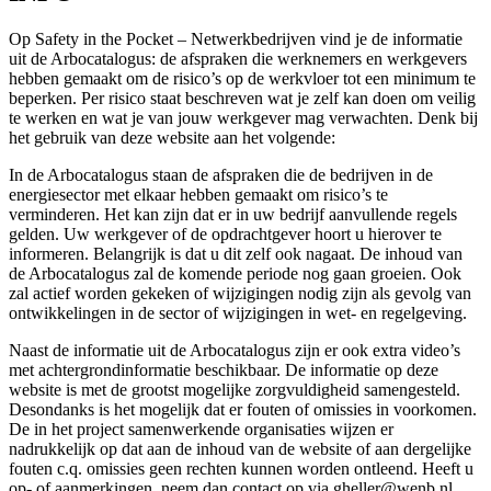
Op Safety in the Pocket – Netwerkbedrijven vind je de informatie
uit de Arbocatalogus: de afspraken die werknemers en werkgevers
hebben gemaakt om de risico’s op de werkvloer tot een minimum te
beperken. Per risico staat beschreven wat je zelf kan doen om veilig
te werken en wat je van jouw werkgever mag verwachten. Denk bij
het gebruik van deze website aan het volgende:
In de Arbocatalogus staan de afspraken die de bedrijven in de
energiesector met elkaar hebben gemaakt om risico’s te
verminderen. Het kan zijn dat er in uw bedrijf aanvullende regels
gelden. Uw werkgever of de opdrachtgever hoort u hierover te
informeren. Belangrijk is dat u dit zelf ook nagaat. De inhoud van
de Arbocatalogus zal de komende periode nog gaan groeien. Ook
zal actief worden gekeken of wijzigingen nodig zijn als gevolg van
ontwikkelingen in de sector of wijzigingen in wet- en regelgeving.
Naast de informatie uit de Arbocatalogus zijn er ook extra video’s
met achtergrondinformatie beschikbaar. De informatie op deze
website is met de grootst mogelijke zorgvuldigheid samengesteld.
Desondanks is het mogelijk dat er fouten of omissies in voorkomen.
De in het project samenwerkende organisaties wijzen er
nadrukkelijk op dat aan de inhoud van de website of aan dergelijke
fouten c.q. omissies geen rechten kunnen worden ontleend. Heeft u
op- of aanmerkingen, neem dan contact op via gheller@wenb.nl.