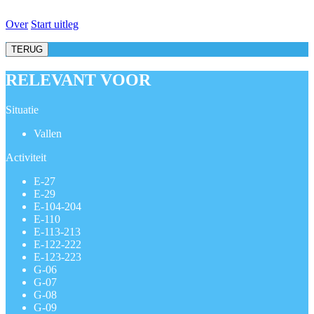
Over
Start uitleg
TERUG
RELEVANT VOOR
Situatie
Vallen
Activiteit
E-27
E-29
E-104-204
E-110
E-113-213
E-122-222
E-123-223
G-06
G-07
G-08
G-09