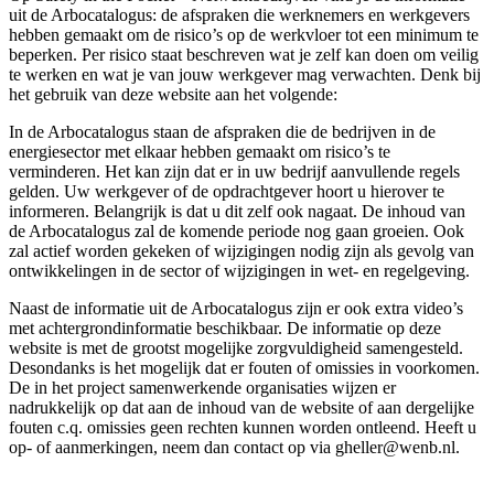
uit de Arbocatalogus: de afspraken die werknemers en werkgevers
hebben gemaakt om de risico’s op de werkvloer tot een minimum te
beperken. Per risico staat beschreven wat je zelf kan doen om veilig
te werken en wat je van jouw werkgever mag verwachten. Denk bij
het gebruik van deze website aan het volgende:
In de Arbocatalogus staan de afspraken die de bedrijven in de
energiesector met elkaar hebben gemaakt om risico’s te
verminderen. Het kan zijn dat er in uw bedrijf aanvullende regels
gelden. Uw werkgever of de opdrachtgever hoort u hierover te
informeren. Belangrijk is dat u dit zelf ook nagaat. De inhoud van
de Arbocatalogus zal de komende periode nog gaan groeien. Ook
zal actief worden gekeken of wijzigingen nodig zijn als gevolg van
ontwikkelingen in de sector of wijzigingen in wet- en regelgeving.
Naast de informatie uit de Arbocatalogus zijn er ook extra video’s
met achtergrondinformatie beschikbaar. De informatie op deze
website is met de grootst mogelijke zorgvuldigheid samengesteld.
Desondanks is het mogelijk dat er fouten of omissies in voorkomen.
De in het project samenwerkende organisaties wijzen er
nadrukkelijk op dat aan de inhoud van de website of aan dergelijke
fouten c.q. omissies geen rechten kunnen worden ontleend. Heeft u
op- of aanmerkingen, neem dan contact op via gheller@wenb.nl.