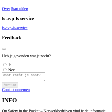
Over
Start uitleg
ls-avp-ls-service
ls-avp-ls-service
Feedback
Heb je gevonden wat je zocht?
Ja
Nee
Verstuur
Contact opnemen
INFO
Op Safety in the Pocket – Netwerkbedrijven vind je de informatie