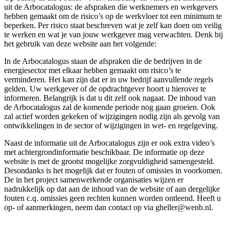
uit de Arbocatalogus: de afspraken die werknemers en werkgevers
hebben gemaakt om de risico’s op de werkvloer tot een minimum te
beperken. Per risico staat beschreven wat je zelf kan doen om veilig
te werken en wat je van jouw werkgever mag verwachten. Denk bij
het gebruik van deze website aan het volgende:
In de Arbocatalogus staan de afspraken die de bedrijven in de
energiesector met elkaar hebben gemaakt om risico’s te
verminderen. Het kan zijn dat er in uw bedrijf aanvullende regels
gelden. Uw werkgever of de opdrachtgever hoort u hierover te
informeren. Belangrijk is dat u dit zelf ook nagaat. De inhoud van
de Arbocatalogus zal de komende periode nog gaan groeien. Ook
zal actief worden gekeken of wijzigingen nodig zijn als gevolg van
ontwikkelingen in de sector of wijzigingen in wet- en regelgeving.
Naast de informatie uit de Arbocatalogus zijn er ook extra video’s
met achtergrondinformatie beschikbaar. De informatie op deze
website is met de grootst mogelijke zorgvuldigheid samengesteld.
Desondanks is het mogelijk dat er fouten of omissies in voorkomen.
De in het project samenwerkende organisaties wijzen er
nadrukkelijk op dat aan de inhoud van de website of aan dergelijke
fouten c.q. omissies geen rechten kunnen worden ontleend. Heeft u
op- of aanmerkingen, neem dan contact op via gheller@wenb.nl.