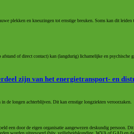
auwe plekken en kneuzingen tot ernstige breuken. Soms kan dit leiden to
p afstand of direct contact) kan (langdurig) lichamelijke en psychische
erdeel zijn van het energietransport- en dist
 de longen achterblijven. Dit kan ernstige longziekten veroorzaken.
eld een door de eigen organisatie aangewezen deskundig persoon. Dit z
heden worden uitgevoerd (bijv. veiligheidskundige, WVA of GAI) en da