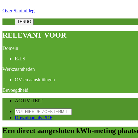
Over
Start uitleg
TERUG
RELEVANT VOOR
Domein
E-LS
Werkzaamheden
OV en aansluitingen
Bevoegdheid
ACTIVITEIT
Download als PDF
Een direct aangesloten kWh-meting plaatse