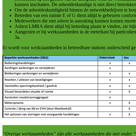
kunnen inschatten. De asbestdeskundige is niet direct betrokk
Om de asbestdeskundigheid binnen de netwerkbedrijven te borge
Betreden van een ruimte E of G dient altijd te gebeuren conform
Medewerkers die met asbest in aanraking kunnen komen moeten
Asbest LMRA dient altijd bij betreding plaats te vinden, zie bij
Aangezien er bij werkzaamheden in de meterkast bij particuliere
3a.
Er wordt voor werkzaamheden in betreedbare stations onderscheid g
“Overige werkzaamheden” zijn alle werkzaamheden die niet onder 