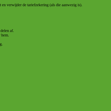
 en verwijder de tariefzekering (als die aanwezig is).
delen af.
r hem.
g.