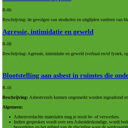
R-06
Beschrijving: de gevolgen van struikelen en uitglijden variëren van bl
Agressie, intimidatie en geweld
R-08
Beschrijving: Agressie, intimidatie en geweld (verbaal en/of fysiek, o
Blootstelling aan asbest in ruimtes die ond
R-16
Beschrijving:
Asbestvezels kunnen ongemerkt worden ingeademd en in
Algemeen:
Asbestverdachte materialen mag je nooit be- of verwerken.
Indien gesproken wordt over een Asbestdeskundige, wordt bedo
beoordelen op het gebied van de discipline waar de werkzaam