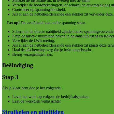
Schakel de installatie uit, in overleg met de klant.
Verwijder de hoofdzekering(en) of schakel de automa(a)t(en) uit
Controleer op spanningsloosheid.
Als er aan de netbeheerderszijde een stekker zit verwijder deze.
Let op!
De tariefdraad kan onder spanning staan.
Scherm in de directe nabijheid zijnde blanke spanningvoerende 
Knip de tarief-/ stuurdraad boven in de aansluitkast af en isolee
Verwijder de kWh-meting.
Als er aan de netbeheerderszijde een stekker zit plaats deze teru
Haal de afscherming weg die je hebt aangebracht.
Breng verzegelingen aan.
Beëindiging
Stap 3
Als je klaar bent doe je het volgende:
Lever het werk op volgens de bedrijfsafspraken.
Laat de werkplek veilig achter.
Struikelen en uitglijden