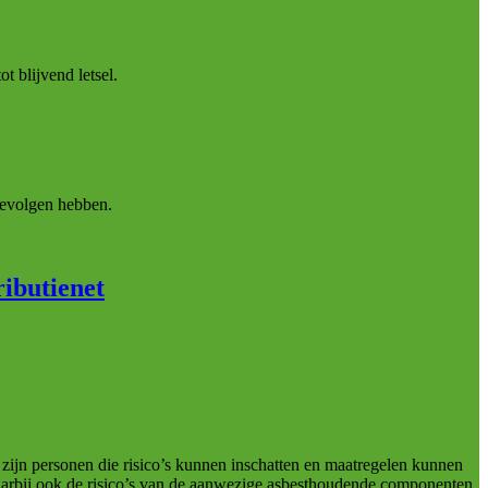
t blijvend letsel.
 gevolgen hebben.
ributienet
ijn personen die risico’s kunnen inschatten en maatregelen kunnen
arbij ook de risico’s van de aanwezige asbesthoudende componenten