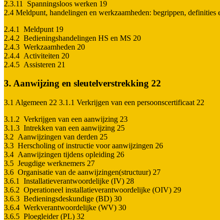
2.3.11 Spanningsloos werken 19
2.4 Meldpunt, handelingen en werkzaamheden: begrippen, definities 
2.4.1 Meldpunt 19
2.4.2 Bedieningshandelingen HS en MS 20
2.4.3 Werkzaamheden 20
2.4.4 Activiteiten 20
2.4.5 Assisteren 21
3. Aanwijzing en sleutelverstrekking 22
3.1 Algemeen 22 3.1.1 Verkrijgen van een persoonscertificaat 22
3.1.2 Verkrijgen van een aanwijzing 23
3.1.3 Intrekken van een aanwijzing 25
3.2 Aanwijzingen van derden 25
3.3 Herscholing of instructie voor aanwijzingen 26
3.4 Aanwijzingen tijdens opleiding 26
3.5 Jeugdige werknemers 27
3.6 Organisatie van de aanwijzingen(structuur) 27
3.6.1 Installatieverantwoordelijke (IV) 28
3.6.2 Operationeel installatieverantwoordelijke (OIV) 29
3.6.3 Bedieningsdeskundige (BD) 30
3.6.4 Werkverantwoordelijke (WV) 30
3.6.5 Ploegleider (PL) 32