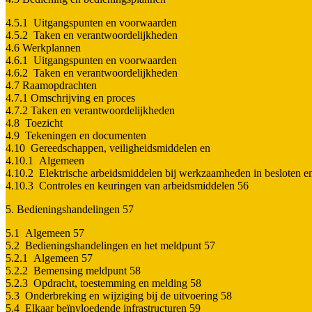
4.5.1 Uitgangspunten en voorwaarden
4.5.2 Taken en verantwoordelijkheden
4.6 Werkplannen
4.6.1 Uitgangspunten en voorwaarden
4.6.2 Taken en verantwoordelijkheden
4.7 Raamopdrachten
4.7.1 Omschrijving en proces
4.7.2 Taken en verantwoordelijkheden
4.8 Toezicht
4.9 Tekeningen en documenten
4.10 Gereedschappen, veiligheidsmiddelen en
4.10.1 Algemeen
4.10.2 Elektrische arbeidsmiddelen bij werkzaamheden in besloten e
4.10.3 Controles en keuringen van arbeidsmiddelen 56
5. Bedieningshandelingen 57
5.1 Algemeen 57
5.2 Bedieningshandelingen en het meldpunt 57
5.2.1 Algemeen 57
5.2.2 Bemensing meldpunt 58
5.2.3 Opdracht, toestemming en melding 58
5.3 Onderbreking en wijziging bij de uitvoering 58
5.4 Elkaar beïnvloedende infrastructuren 59