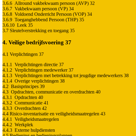
3.6.6 Allround vakbekwaam persoon (AVP) 32
3.6.7 Vakbekwaam persoon (VP) 34
3.6.8 Voldoend Onderricht Persoon (VOP) 34
3.6.9 Toeganghebbend Persoon (THP) 35
3.6.10 Leek 35
3.7 Sleutelverstrekking en toegang 35
4. Veilige bedrijfsvoering 37
4.1 Verplichtingen 37
4.1.1 Verplichtingen directie 37
4.1.2 Verplichtingen medewerker 37
4.1.3 Verplichtingen met betrekking tot jeugdige medewerkers 38
4.1.4 Overige verplichtingen 38
4.2 Basisprincipes 39
4.3 Opdrachten, communicatie en overdrachten 40
4.3.1 Opdrachten 40
4.3.2 Communicatie 41
4.3.3 Overdrachten 42
4.4 Risico-inventarisatie en veiligheidsmaatregelen 43
4.4.1 Veiligheidsmaatregelen
4.4.2 Werkplek
4.4.3 Externe hulpdiensten
4.5 Bediening en bedieningsplannen