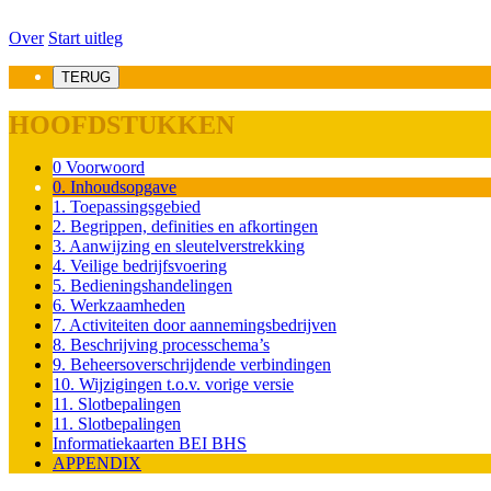
Over
Start uitleg
TERUG
HOOFDSTUKKEN
0 Voorwoord
0. Inhoudsopgave
1. Toepassingsgebied
2. Begrippen, definities en afkortingen
3. Aanwijzing en sleutelverstrekking
4. Veilige bedrijfsvoering
5. Bedieningshandelingen
6. Werkzaamheden
7. Activiteiten door aannemingsbedrijven
8. Beschrijving processchema’s
9. Beheersoverschrijdende verbindingen
10. Wijzigingen t.o.v. vorige versie
11. Slotbepalingen
11. Slotbepalingen
Informatiekaarten BEI BHS
APPENDIX