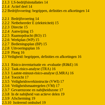
2.1.3 LS-bedrijfsinstallaties 14
2.1.4 Actief deel 14
2.2 Bedrijfsvoering: begrippen, definities en afkortingen 14
2.2.1 Bedrijfsvoering 14
2.2.2 Netbeheerder E (elektriciteit) 15
2.2.3 Directie 15
2.2.4 Aanwijzing 15
2.2.5 Raamopdracht (RO) 15
2.2.6 Werkplan (WP) 15
2.2.7 Bedieningsplan (BP) 15
2.2.8 Uitvoeringsplan 16
2.2.9 Ploeg 16
2.3 Veiligheid: begrippen, definities en afkortingen 16
2.3.1 Risico-inventarisatie en -evaluatie (RI&E) 16
2.3.2 Taak-risico-analyse (TRA) 16
2.3.3 Laatste-minuut-risico-analyse (LMRA) 16
2.3.4 Toezicht 17
2.3.5 Veiligheidswerkinstructie (VWI) 17
2.3.6 Veiligheidsmaatregelen (VM) 17
2.3.7 Gevarenzone en nabijheidszone 17
2.3.8 In de nabijheid van actieve delen 19
2.3.9 Afscherming 19
2.3.10 Isolerend omhulsel 19