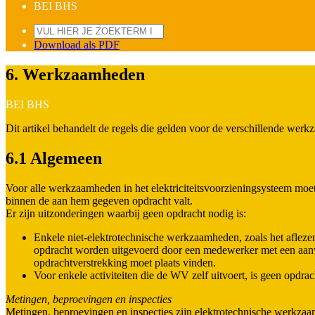
BEI BHS
Download als PDF
6. Werkzaamheden
BEI BHS
Dit artikel behandelt de regels die gelden voor de verschillende wer
6.1 Algemeen
Voor alle werkzaamheden in het elektriciteitsvoorzieningsysteem mo
binnen de aan hem gegeven opdracht valt.
Er zijn uitzonderingen waarbij geen opdracht nodig is:
Enkele niet-elektrotechnische werkzaamheden, zoals het aflez
opdracht worden uitgevoerd door een medewerker met een aanw
opdrachtverstrekking moet plaats vinden.
Voor enkele activiteiten die de WV zelf uitvoert, is geen opdrach
Metingen, beproevingen en inspecties
Metingen, beproevingen en inspecties zijn elektrotechnische werkza