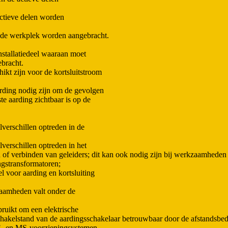
actieve delen worden
j de werkplek worden aangebracht.
stallatiedeel waaraan moet
bracht.
ikt zijn voor de kortsluitstroom
arding nodig zijn om de gevolgen
te aarding zichtbaar is op de
lverschillen optreden in de
verschillen optreden in het
n of verbinden van geleiders; dit kan ook nodig zijn bij werkzaamheden
ngstransformatoren;
l voor aarding en kortsluiting
zaamheden valt onder de
ruikt om een elektrische
 de schakelstand van de aardingsschakelaar betrouwbaar door de afstands
S- en MS-voorzieningsystemen