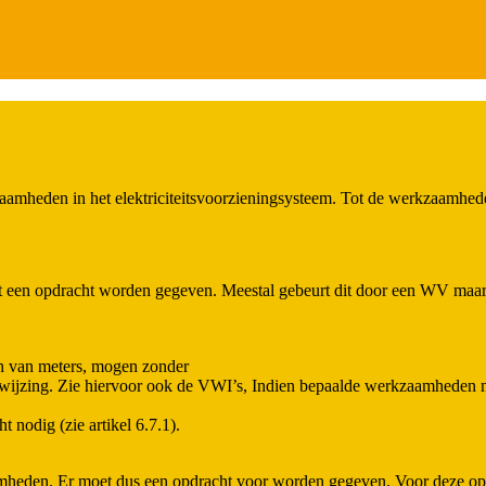
kzaamheden in het elektriciteitsvoorzieningsysteem. Tot de werkzaamhe
et een opdracht worden gegeven. Meestal gebeurt dit door een WV maar
en van meters, mogen zonder
ijzing. Zie hiervoor ook de VWI’s, Indien bepaalde werkzaamheden ni
t nodig (zie artikel 6.7.1).
amheden. Er moet dus een opdracht voor worden gegeven. Voor deze opd