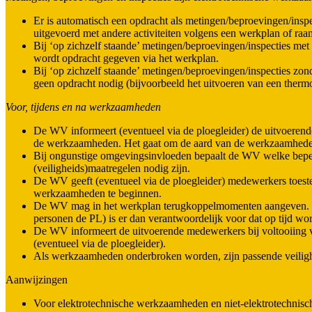
Er is automatisch een opdracht als metingen/beproevingen/ins
uitgevoerd met andere activiteiten volgens een werkplan of ra
Bij ‘op zichzelf staande’ metingen/beproevingen/inspecties me
wordt opdracht gegeven via het werkplan.
Bij ‘op zichzelf staande’ metingen/beproevingen/inspecties zo
geen opdracht nodig (bijvoorbeeld het uitvoeren van een thermo
Voor, tijdens en na werkzaamheden
De WV informeert (eventueel via de ploegleider) de uitvoerend
de werkzaamheden. Het gaat om de aard van de werkzaamheden,
Bij ongunstige omgevingsinvloeden bepaalt de WV welke bep
(veiligheids)maatregelen nodig zijn.
De WV geeft (eventueel via de ploegleider) medewerkers toe
werkzaamheden te beginnen.
De WV mag in het werkplan terugkoppelmomenten aangeven. D
personen de PL) is er dan verantwoordelijk voor dat op tijd wo
De WV informeert de uitvoerende medewerkers bij voltooiin
(eventueel via de ploegleider).
Als werkzaamheden onderbroken worden, zijn passende veiligh
Aanwijzingen
Voor elektrotechnische werkzaamheden en niet-elektrotechnis