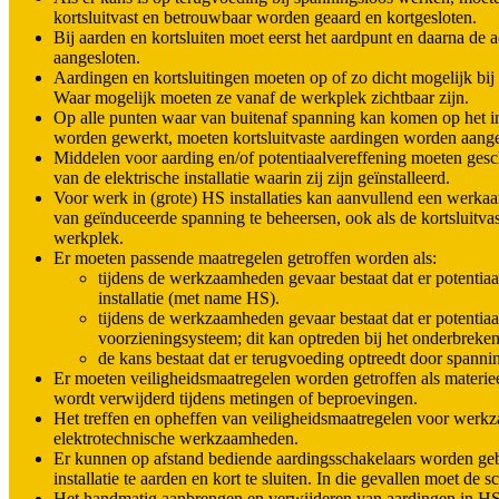
kortsluitvast en betrouwbaar worden geaard en kortgesloten.
Bij aarden en kortsluiten moet eerst het aardpunt en daarna de 
aangesloten.
Aardingen en kortsluitingen moeten op of zo dicht mogelijk bi
Waar mogelijk moeten ze vanaf de werkplek zichtbaar zijn.
Op alle punten waar van buitenaf spanning kan komen op het in
worden gewerkt, moeten kortsluitvaste aardingen worden aange
Middelen voor aarding en/of potentiaalvereffening moeten gesch
van de elektrische installatie waarin zij zijn geïnstalleerd.
Voor werk in (grote) HS installaties kan aanvullend een werka
van geïnduceerde spanning te beheersen, ook als de kortsluitvas
werkplek.
Er moeten passende maatregelen getroffen worden als:
tijdens de werkzaamheden gevaar bestaat dat er potentiaa
installatie (met name HS).
tijdens de werkzaamheden gevaar bestaat dat er potentiaal
voorzieningsysteem; dit kan optreden bij het onderbreke
de kans bestaat dat er terugvoeding optreedt door spanni
Er moeten veiligheidsmaatregelen worden getroffen als materiee
wordt verwijderd tijdens metingen of beproevingen.
Het treffen en opheffen van veiligheidsmaatregelen voor werk
elektrotechnische werkzaamheden.
Er kunnen op afstand bediende aardingsschakelaars worden geb
installatie te aarden en kort te sluiten. In die gevallen moet
Het handmatig aanbrengen en verwijderen van aardingen in H