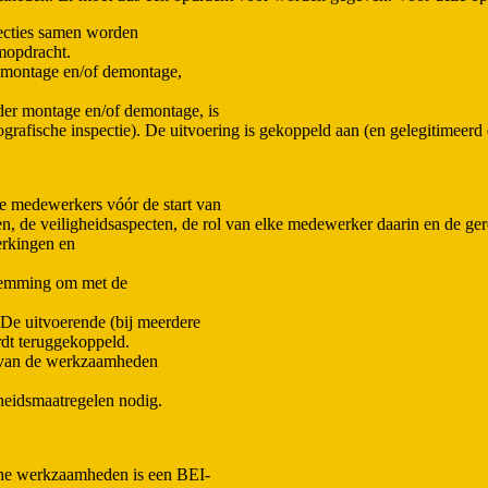
pecties samen worden
amopdracht.
t montage en/of demontage,
nder montage en/of demontage, is
grafische inspectie). De uitvoering is gekoppeld aan (en gelegitimeerd
e medewerkers vóór de start van
 de veiligheidsaspecten, de rol van elke medewerker daarin en de ge
erkingen en
stemming om met de
e uitvoerende (bij meerdere
rdt teruggekoppeld.
g van de werkzaamheden
eidsmaatregelen nodig.
che werkzaamheden is een BEI-