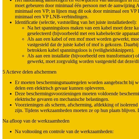
moet gebeuren door minimaal één persoon met de aanwijzing
minimaal een VP; in lijnen mag dit ook door minimaal een V
minimaal een VP LNB-verbindingen.
Identificatie (selectie, vaststelling van het juiste installatiedeel):
Na het spanningsloos maken van een kabel moet deze k
geselecteerd (bijvoorbeeld met een kabelselectie apparaa
Als aan een kabel of een mof moet worden gewerkt, moe
vastgesteld dat de juiste kabel of mof is gekozen. Daarbi
betrokken kabel spanningsloos is (veiligheidsknippen).
Als aan een installatie (bijvoorbeeld een transformator) o
gewerkt, moet zorgvuldig worden vastgesteld dat deze/dit
5 Actieve delen afschermen
Er moeten beschermingsmaatregelen worden aangebracht bij w
delen een elektrisch gevaar kunnen opleveren.
Deze beschermingsvoorzieningen moeten voldoende beschermin
elektrische gevaren en mechanische belastingen.
Voorzieningen als scherm, afscherming, afdekking of isolerend
zijn. Tijdens werkzaamheden moeten ze op hun plaats blijven
Na afloop van de werkzaamheden
Na voltooiing en controle van de werkzaamheden: