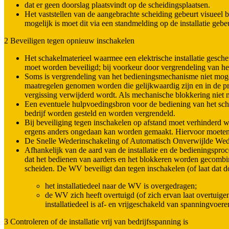
dat er geen doorslag plaatsvindt op de scheidingsplaatsen.
Het vaststellen van de aangebrachte scheiding gebeurt visueel bij 
mogelijk is moet dit via een standmelding op de installatie gebe
2 Beveiligen tegen opnieuw inschakelen
Het schakelmaterieel waarmee een elektrische installatie gesche
moet worden beveiligd; bij voorkeur door vergrendeling van h
Soms is vergrendeling van het bedieningsmechanisme niet mog
maatregelen genomen worden die gelijkwaardig zijn en in de pr
vergissing verwijderd wordt. Als mechanische blokkering niet 
Een eventuele hulpvoedingsbron voor de bediening van het sch
bedrijf worden gesteld en worden vergrendeld.
Bij beveiliging tegen inschakelen op afstand moet verhinderd w
ergens anders ongedaan kan worden gemaakt. Hiervoor moeten b
De Snelle Wederinschakeling of Automatisch Onverwijlde Weder
Afhankelijk van de aard van de installatie en de bedieningsproc
dat het bedienen van aarders en het blokkeren worden gecombi
scheiden. De WV beveiligt dan tegen inschakelen (of laat dat d
het installatiedeel naar de WV is overgedragen;
de WV zich heeft overtuigd (of zich ervan laat overtuigen
installatiedeel is af- en vrijgeschakeld van spanningvoere
3 Controleren of de installatie vrij van bedrijfsspanning is