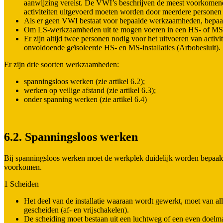
aanwijzing vereist. De VWI’s beschrijven de meest voorkomend
activiteiten uitgevoerd moeten worden door meerdere personen
Als er geen VWI bestaat voor bepaalde werkzaamheden, bepaalt 
Om LS-werkzaamheden uit te mogen voeren in een HS- of MS-r
Er zijn altijd twee personen nodig voor het uitvoeren van activit
onvoldoende geïsoleerde HS- en MS-installaties (Arbobesluit). 
Er zijn drie soorten werkzaamheden:
spanningsloos werken (zie artikel 6.2);
werken op veilige afstand (zie artikel 6.3);
onder spanning werken (zie artikel 6.4)
6.2. Spanningsloos werken
Bij spanningsloos werken moet de werkplek duidelijk worden bepaald.
voorkomen.
1 Scheiden
Het deel van de installatie waaraan wordt gewerkt, moet van 
gescheiden (af- en vrijschakelen).
De scheiding moet bestaan uit een luchtweg of een even doelmat