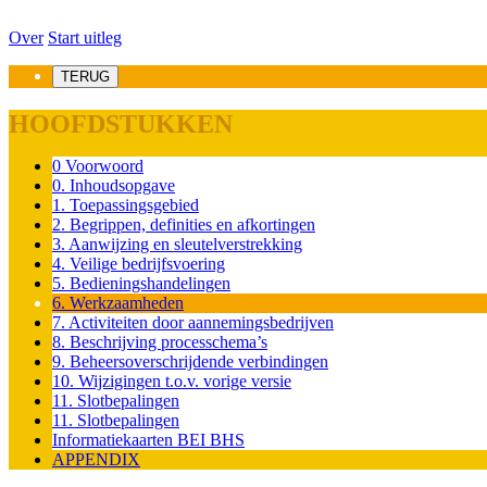
Over
Start uitleg
TERUG
HOOFDSTUKKEN
0 Voorwoord
0. Inhoudsopgave
1. Toepassingsgebied
2. Begrippen, definities en afkortingen
3. Aanwijzing en sleutelverstrekking
4. Veilige bedrijfsvoering
5. Bedieningshandelingen
6. Werkzaamheden
7. Activiteiten door aannemingsbedrijven
8. Beschrijving processchema’s
9. Beheersoverschrijdende verbindingen
10. Wijzigingen t.o.v. vorige versie
11. Slotbepalingen
11. Slotbepalingen
Informatiekaarten BEI BHS
APPENDIX