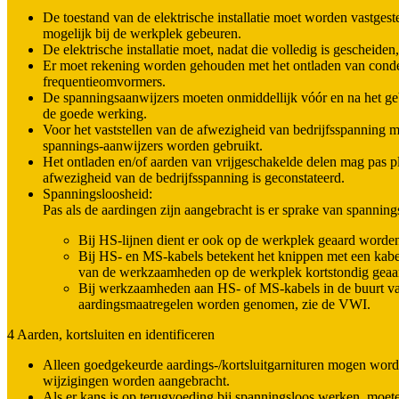
De toestand van de elektrische installatie moet worden vastgest
mogelijk bij de werkplek gebeuren.
De elektrische installatie moet, nadat die volledig is gescheiden,
Er moet rekening worden gehouden met het ontladen van conde
frequentieomvormers.
De spanningsaanwijzers moeten onmiddellijk vóór en na het g
de goede werking.
Voor het vaststellen van de afwezigheid van bedrijfsspanning m
spannings-aanwijzers worden gebruikt.
Het ontladen en/of aarden van vrijgeschakelde delen mag pas p
afwezigheid van de bedrijfsspanning is geconstateerd.
Spanningsloosheid:
Pas als de aardingen zijn aangebracht is er sprake van spanning
Bij HS-lijnen dient er ook op de werkplek geaard worde
Bij HS- en MS-kabels betekent het knippen met een kabe
van de werkzaamheden op de werkplek kortstondig geaa
Bij werkzaamheden aan HS- of MS-kabels in de buurt v
aardingsmaatregelen worden genomen, zie de VWI.
4 Aarden, kortsluiten en identificeren
Alleen goedgekeurde aardings-/kortsluitgarnituren mogen word
wijzigingen worden aangebracht.
Als er kans is op terugvoeding bij spanningsloos werken, moete