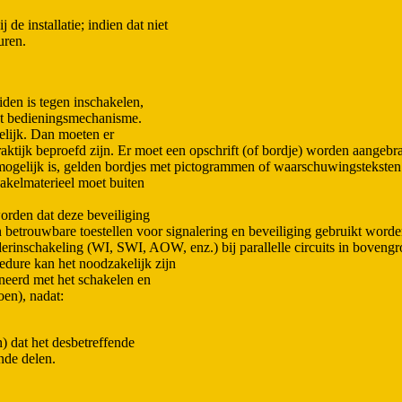
de installatie; indien dat niet
uren.
iden is tegen inschakelen,
et bedieningsmechanisme.
elijk. Dan moeten er
aktijk beproefd zijn. Er moet een opschrift (of bordje) worden aangeb
mogelijk is, gelden bordjes met pictogrammen of waarschuwingsteksten 
akelmaterieel moet buiten
orden dat deze beveiliging
etrouwbare toestellen voor signalering en beveiliging gebruikt worde
inschakeling (WI, SWI, AOW, enz.) bij parallelle circuits in bovengr
edure kan het noodzakelijk zijn
neerd met het schakelen en
oen), nadat:
) dat het desbetreffende
nde delen.