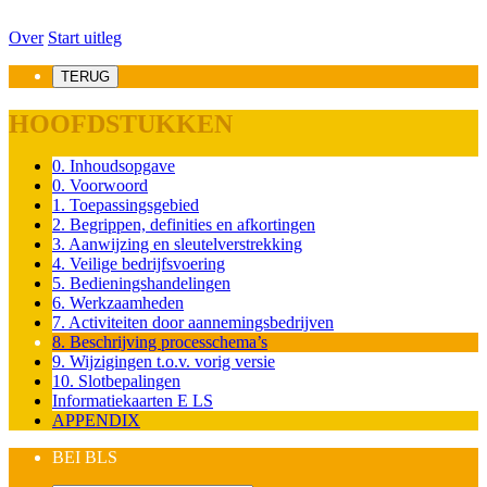
Over
Start uitleg
TERUG
HOOFDSTUKKEN
0. Inhoudsopgave
0. Voorwoord
1. Toepassingsgebied
2. Begrippen, definities en afkortingen
3. Aanwijzing en sleutelverstrekking
4. Veilige bedrijfsvoering
5. Bedieningshandelingen
6. Werkzaamheden
7. Activiteiten door aannemingsbedrijven
8. Beschrijving processchema’s
9. Wijzigingen t.o.v. vorig versie
10. Slotbepalingen
Informatiekaarten E LS
APPENDIX
BEI BLS