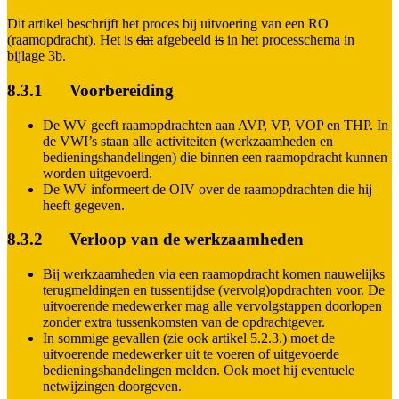
Dit artikel beschrijft het proces bij uitvoering van een RO
(raamopdracht). Het is
dat
afgebeeld
is
in het processchema in
bijlage 3b.
8.3.1 Voorbereiding
De WV geeft raamopdrachten aan AVP, VP, VOP en THP. In
de VWI’s staan alle activiteiten (werkzaamheden en
bedieningshandelingen) die binnen een raamopdracht kunnen
worden uitgevoerd.
De WV informeert de OIV over de raamopdrachten die hij
heeft gegeven.
8.3.2 Verloop van de werkzaamheden
Bij werkzaamheden via een raamopdracht komen nauwelijks
terugmeldingen en tussentijdse (vervolg)opdrachten voor. De
uitvoerende medewerker mag alle vervolgstappen doorlopen
zonder extra tussenkomsten van de opdrachtgever.
In sommige gevallen (zie ook artikel 5.2.3.) moet de
uitvoerende medewerker uit te voeren of uitgevoerde
bedieningshandelingen melden. Ook moet hij eventuele
netwijzingen doorgeven.