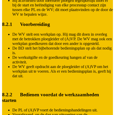
Bij activiteiten door meerdere ploegen tegelijkertijd moet er
bij de start en beëindiging van elke processtap contact zijn
tussen elke PL en de WV; dit moet plaatsvinden op de door de
WV te bepalen wijze.
8.2.1 Voorbereiding
De WV stelt een werkplan op. Hij mag dit doen in overleg
met de betrokken ploegleider of (A)VP. De WV mag ook een
werkplan goedkeuren dat door een ander is opgesteld.
De BD stelt het bijbehorende bedieningsplan op als dat nodig
is.
De werkuitgifte en de goedkeuring hangen af van de
activiteit.
De WV geeft opdracht aan de ploegleider of (A)VP om het
werkplan uit te voeren. Als er een bedieningsplan is, geeft hij
dat uit.
8.2.2 Bedienen voordat de werkzaamheden
starten
De PL of (A)VP voert de bedieningshandelingen uit.
Voorafgaand, op de dag van uitvoering van de