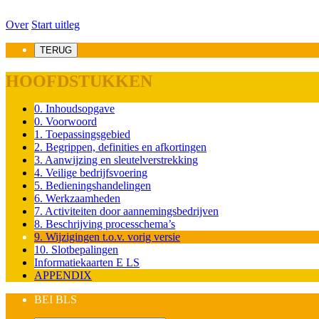
Over
Start uitleg
TERUG
HOOFDSTUKKEN
0. Inhoudsopgave
0. Voorwoord
1. Toepassingsgebied
2. Begrippen, definities en afkortingen
3. Aanwijzing en sleutelverstrekking
4. Veilige bedrijfsvoering
5. Bedieningshandelingen
6. Werkzaamheden
7. Activiteiten door aannemingsbedrijven
8. Beschrijving processchema’s
9. Wijzigingen t.o.v. vorig versie
10. Slotbepalingen
Informatiekaarten E LS
APPENDIX
BEI BLS