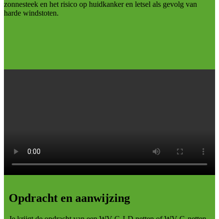
zonnesteek en het risico op huidkanker en letsel als gevolg van
harde windstoten.
Opdracht en aanwijzing
Je krijgt de opdracht van een WV G-LD netten of WV G-netten