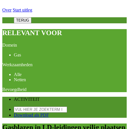
Over
Start uitleg
TERUG
RELEVANT VOOR
Domein
Gas
Werkzaamheden
Alle
Netten
Bevoegdheid
ACTIVITEIT
Download als PDF
Gasblazen in LD-leidingen veilig plaatsen