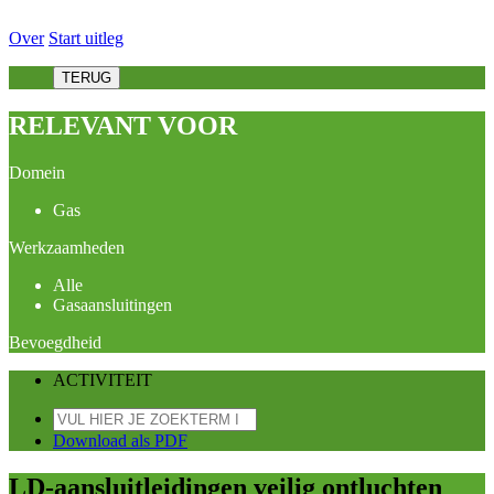
Over
Start uitleg
TERUG
RELEVANT VOOR
Domein
Gas
Werkzaamheden
Alle
Gasaansluitingen
Bevoegdheid
ACTIVITEIT
Download als PDF
LD-aansluitleidingen veilig ontluchten