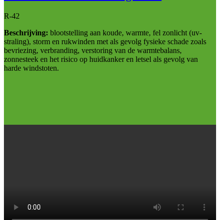
R-42
Beschrijving:
blootstelling aan koude, warmte, fel zonlicht (uv-
straling), storm en rukwinden met als gevolg fysieke schade zoals
bevriezing, verbranding, verstoring van de warmtebalans,
zonnesteek en het risico op huidkanker en letsel als gevolg van
harde windstoten.