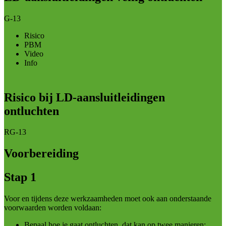
G-13
Risico
PBM
Video
Info
Risico bij LD-aansluitleidingen
ontluchten
RG-13
Voorbereiding
Stap 1
Voor en tijdens deze werkzaamheden moet ook aan onderstaande
voorwaarden worden voldaan:
Bepaal hoe je gaat ontluchten, dat kan op twee manieren: