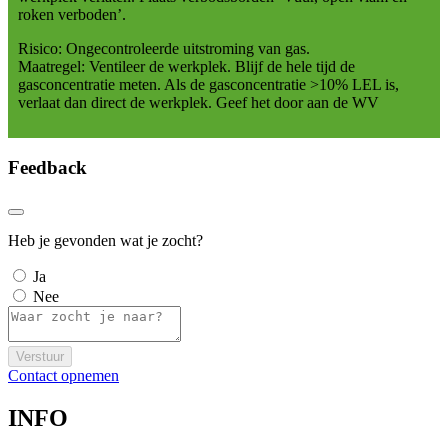
roken verboden’.
Risico: Ongecontroleerde uitstroming van gas.
Maatregel: Ventileer de werkplek. Blijf de hele tijd de
gasconcentratie meten. Als de gasconcentratie >10% LEL is,
verlaat dan direct de werkplek. Geef het door aan de WV
Feedback
Heb je gevonden wat je zocht?
Ja
Nee
Verstuur
Contact opnemen
INFO