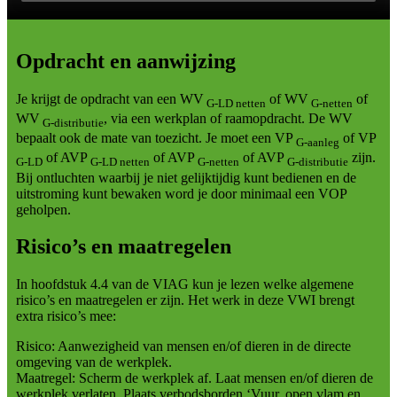
Opdracht en aanwijzing
Je krijgt de opdracht van een WV
of WV
of
G-LD netten
G-netten
WV
, via een werkplan of raamopdracht. De WV
G-distributie
bepaalt ook de mate van toezicht. Je moet een VP
of VP
G-aanleg
of AVP
of AVP
of AVP
zijn.
G-LD
G-LD netten
G-netten
G-distributie
Bij ontluchten waarbij je niet gelijktijdig kunt bedienen en de
uitstroming kunt bewaken word je door minimaal een VOP
geholpen.
Risico’s en maatregelen
In hoofdstuk 4.4 van de VIAG kun je lezen welke algemene
risico’s en maatregelen er zijn. Het werk in deze VWI brengt
extra risico’s mee:
Risico: Aanwezigheid van mensen en/of dieren in de directe
omgeving van de werkplek.
Maatregel: Scherm de werkplek af. Laat mensen en/of dieren de
werkplek verlaten. Plaats verbodsborden ‘Vuur, open vlam en