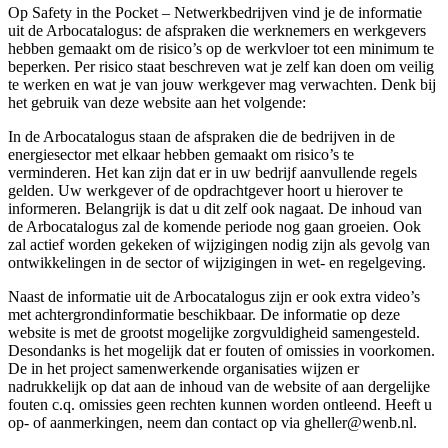
Op Safety in the Pocket – Netwerkbedrijven vind je de informatie
uit de Arbocatalogus: de afspraken die werknemers en werkgevers
hebben gemaakt om de risico’s op de werkvloer tot een minimum te
beperken. Per risico staat beschreven wat je zelf kan doen om veilig
te werken en wat je van jouw werkgever mag verwachten. Denk bij
het gebruik van deze website aan het volgende:
In de Arbocatalogus staan de afspraken die de bedrijven in de
energiesector met elkaar hebben gemaakt om risico’s te
verminderen. Het kan zijn dat er in uw bedrijf aanvullende regels
gelden. Uw werkgever of de opdrachtgever hoort u hierover te
informeren. Belangrijk is dat u dit zelf ook nagaat. De inhoud van
de Arbocatalogus zal de komende periode nog gaan groeien. Ook
zal actief worden gekeken of wijzigingen nodig zijn als gevolg van
ontwikkelingen in de sector of wijzigingen in wet- en regelgeving.
Naast de informatie uit de Arbocatalogus zijn er ook extra video’s
met achtergrondinformatie beschikbaar. De informatie op deze
website is met de grootst mogelijke zorgvuldigheid samengesteld.
Desondanks is het mogelijk dat er fouten of omissies in voorkomen.
De in het project samenwerkende organisaties wijzen er
nadrukkelijk op dat aan de inhoud van de website of aan dergelijke
fouten c.q. omissies geen rechten kunnen worden ontleend. Heeft u
op- of aanmerkingen, neem dan contact op via gheller@wenb.nl.