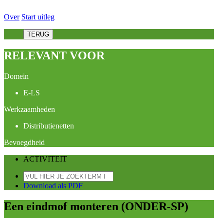
Over
Start uitleg
TERUG
RELEVANT VOOR
Domein
E-LS
Werkzaamheden
Distributienetten
Bevoegdheid
ACTIVITEIT
Download als PDF
Een eindmof monteren (ONDER-SP)