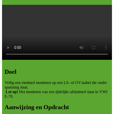
Doel
Veilig een eindmof monteren op een LS- of OV-kabel die onder
spanning staat.
Let op!
Het monteren van een
tijdelijke
afsluitmof staat in VWI
E-70.
Aanwijzing en Opdracht