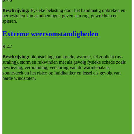
R-40
Beschrijving:
Fysieke belasting door het handmatig opbreken en
herbestraten kan aandoeningen geven aan rug, gewrichten en
spieren.
Extreme weersomstandigheden
R-42
Beschrijving:
blootstelling aan koude, warmte, fel zonlicht (uv-
straling), storm en rukwinden met als gevolg fysieke schade zoals
bevriezing, verbranding, verstoring van de warmtebalans,
zonnesteek en het risico op huidkanker en letsel als gevolg van
harde windstoten.