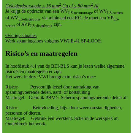
2
2
Geleiderdoorsnede ≤ 16 mm
Cu of ≤ 50 mm
Al
Je krijgt de opdracht van een WV
of WV
LS-netmontage
LS-netten
of WV
via minimaal een RO. Je moet een VP
LS-distributie
LS-
of AVP
zijn.
netten
LS-distributie
Overige situaties
Werk spanningsloos volgens VWI E-41 SP-LOOS.
Risico’s en maatregelen
In hoofdstuk 4.4 van de BEI-BLS kun je lezen welke algemene
risico’s en maatregelen er zijn.
Het werk in deze VWI brengt extra risico’s mee:
Risico: Persoonlijk letsel door aanraking van
spanningvoerende delen, aard- of kortsluiting
Maatregel: Gebruik PBM’s. Scherm spanningvoerende delen af.
Risico: Beïnvloeding, bijv. door weersomstandigheden,
personen of dieren.
Maatregel: Gebruik een werktent. Scherm de werkplek af.
Onderbreek het werk.