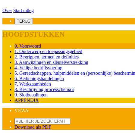
Over
Start uitleg
TERUG
HOOFDSTUKKEN
0. Voorwoord
1. Onderwerp en toepassingsgebied
2. Begrippen, termen en definities
3. Aanwijzingen en sleutelverstrekking
4. Veilige bedrijfsvoering
5. Gereedschappen, hulpmiddelen en (persoonlijke) beschermi
6. Bedieningshandelingen
7. Werkzaamheden
8. Beschrijving processchema’s
9. Slotbepalingen
APPENDIX
VEWA
Download als PDF