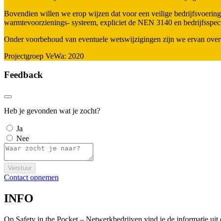
Bovendien willen we erop wijzen dat voor een veilige bedrijfsvoering
warmtevoorzienings- systeem, expliciet de NEN 3140 en bedrijfsspecifi
Onder voorbehoud van eventuele wetswijzigingen zijn we ervan over
Projectgroep VeWa: 2020
Feedback
Heb je gevonden wat je zocht?
Ja
Nee
Verstuur
Contact opnemen
INFO
Op Safety in the Pocket – Netwerkbedrijven vind je de informatie ui