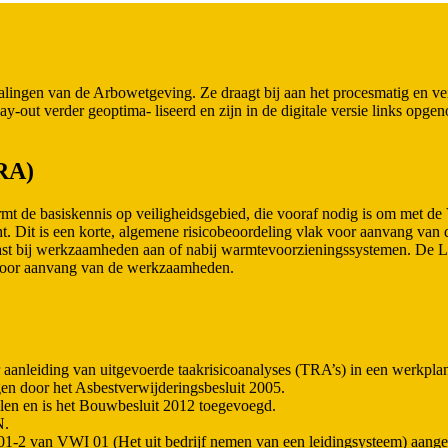
alingen van de Arbowetgeving. Ze draagt bij aan het procesmatig en v
ay-out verder geoptima- liseerd en zijn in de digitale versie links op
RA)
mt de basiskennis op veiligheidsgebied, die vooraf nodig is om met d
 Dit is een korte, algemene risicobeoordeling vlak voor aanvang van 
ast bij werkzaamheden aan of nabij warmtevoorzieningssystemen. De L
 voor aanvang van de werkzaamheden.
 aanleiding van uitgevoerde taakrisicoanalyses (TRA’s) in een werkpla
gen door het Asbestverwijderingsbesluit 2005.
len en is het Bouwbesluit 2012 toegevoegd.
N.
 01-2 van VWI 01 (Het uit bedrijf nemen van een leidingsysteem) aange