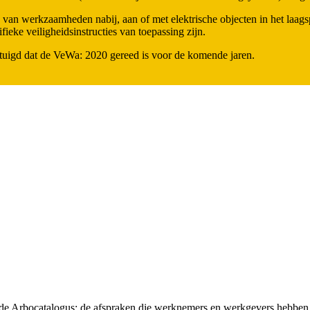
 van werkzaamheden nabij, aan of met elektrische objecten in het laags
eke veiligheidsinstructies van toepassing zijn.
tuigd dat de VeWa: 2020 gereed is voor de komende jaren.
t de Arbocatalogus: de afspraken die werknemers en werkgevers hebben