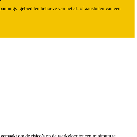
pannings- gebied ten behoeve van het af- of aansluiten van een
 gemaakt om de risico’s op de werkvloer tot een minimum te