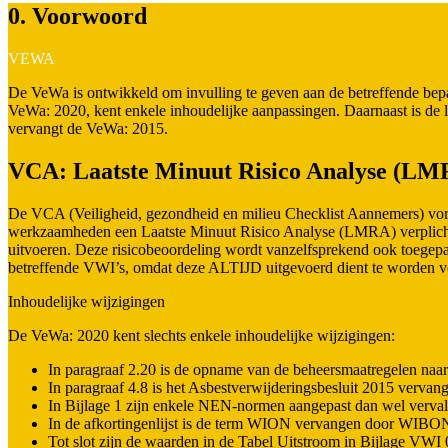
0. Voorwoord
VEWA
De VeWa is ontwikkeld om invulling te geven aan de betreffende bep
VeWa: 2020, kent enkele inhoudelijke aanpassingen. Daarnaast is de l
vervangt de VeWa: 2015.
VCA: Laatste Minuut Risico Analyse (LM
De VCA (Veiligheid, gezondheid en milieu Checklist Aannemers) vor
werkzaamheden een Laatste Minuut Risico Analyse (LMRA) verplicht.
uitvoeren. Deze risicobeoordeling wordt vanzelfsprekend ook toegep
betreffende VWI’s, omdat deze ALTIJD uitgevoerd dient te worden
Inhoudelijke wijzigingen
De VeWa: 2020 kent slechts enkele inhoudelijke wijzigingen:
In paragraaf 2.20 is de opname van de beheersmaatregelen naar
In paragraaf 4.8 is het Asbestverwijderingsbesluit 2015 vervan
In Bijlage 1 zijn enkele NEN-normen aangepast dan wel verval
In de afkortingenlijst is de term WION vervangen door WIBO
Tot slot zijn de waarden in de Tabel Uitstroom in Bijlage VWI