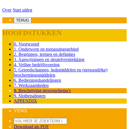
Over
Start uitleg
TERUG
HOOFDSTUKKEN
0. Voorwoord
1. Onderwerp en toepassingsgebied
2. Begrippen, termen en definities
3. Aanwijzingen en sleutelverstrekking
4. Veilige bedrijfsvoering
5. Gereedschappen, hulpmiddelen en (persoonlijke)
beschermingsmiddelen
6. Bedieningshandelingen
7. Werkzaamheden
8. Beschrijving processchema’s
9. Slotbepalingen
APPENDIX
VEWA
Download als PDF