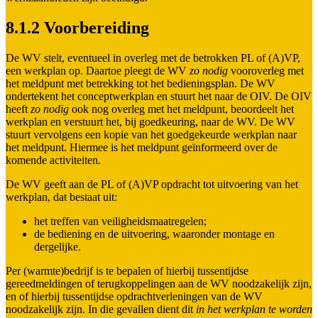
8.1.2 Voorbereiding
De WV stelt, eventueel in overleg met de betrokken PL of (A)VP,
een werkplan op. Daartoe pleegt de WV
zo nodig
vooroverleg met
het meldpunt met betrekking tot het bedieningsplan. De WV
ondertekent het conceptwerkplan en stuurt het naar de OIV. De OIV
heeft
zo nodig
ook nog overleg met het meldpunt, beoordeelt het
werkplan en verstuurt het, bij goedkeuring, naar de WV. De WV
stuurt vervolgens een kopie van het goedgekeurde werkplan naar
het meldpunt. Hiermee is het meldpunt geïnformeerd over de
komende activiteiten.
De WV geeft aan de PL of (A)VP opdracht tot uitvoering van het
werkplan, dat bestaat uit:
het treffen van veiligheidsmaatregelen;
de bediening en de uitvoering, waaronder montage en
dergelijke.
Per (warmte)bedrijf is te bepalen of hierbij tussentijdse
gereedmeldingen of terugkoppelingen aan de WV noodzakelijk zijn,
en of hierbij tussentijdse opdrachtverleningen van de WV
noodzakelijk zijn. In die gevallen dient dit
in het werkplan te worden