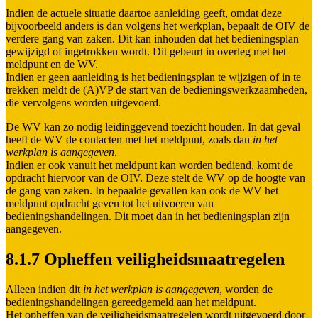
Indien de actuele situatie daartoe aanleiding geeft, omdat deze
bijvoorbeeld anders is dan volgens het werkplan, bepaalt de OIV de
verdere gang van zaken. Dit kan inhouden dat het bedieningsplan
gewijzigd of ingetrokken wordt. Dit gebeurt in overleg met het
meldpunt en de WV.
Indien er geen aanleiding is het bedieningsplan te wijzigen of in te
trekken meldt de (A)VP de start van de bedieningswerkzaamheden,
die vervolgens worden uitgevoerd.
De WV kan zo nodig leidinggevend toezicht houden. In dat geval
heeft de WV de contacten met het meldpunt, zoals dan
in het
werkplan is aangegeven
.
Indien er ook vanuit het meldpunt kan worden bediend, komt de
opdracht hiervoor van de OIV. Deze stelt de WV op de hoogte van
de gang van zaken. In bepaalde gevallen kan ook de WV het
meldpunt opdracht geven tot het uitvoeren van
bedieningshandelingen. Dit moet dan in het bedieningsplan zijn
aangegeven.
8.1.7 Opheffen veiligheidsmaatregelen
Alleen indien dit
in het werkplan is aangegeven
, worden de
bedieningshandelingen gereedgemeld aan het meldpunt.
Het opheffen van de veiligheidsmaatregelen wordt uitgevoerd door