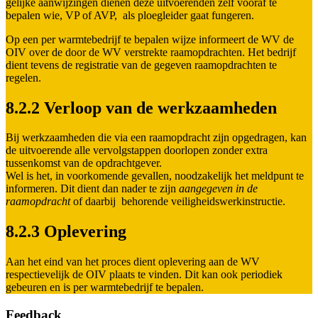
gelijke aanwijzingen dienen deze uitvoerenden zelf vooraf te
bepalen wie, VP of AVP, als ploegleider gaat fungeren.
Op een per warmtebedrijf te bepalen wijze informeert de WV de
OIV over de door de WV verstrekte raamopdrachten. Het bedrijf
dient tevens de registratie van de gegeven raamopdrachten te
regelen.
8.2.2 Verloop van de werkzaamheden
Bij werkzaamheden die via een raamopdracht zijn opgedragen, kan
de uitvoerende alle vervolgstappen doorlopen zonder extra
tussenkomst van de opdrachtgever.
Wel is het, in voorkomende gevallen, noodzakelijk het meldpunt te
informeren. Dit dient dan nader te zijn
aangegeven in de
raamopdracht
of daarbij behorende veiligheidswerkinstructie.
8.2.3 Oplevering
Aan het eind van het proces dient oplevering aan de WV
respectievelijk de OIV plaats te vinden. Dit kan ook periodiek
gebeuren en is per warmtebedrijf te bepalen.
Feedback