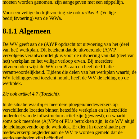
moeten worden genomen, zijn aangegeven met een stippellijn.
Voor een veilige bedrijfsvoering zie ook
artikel 4.
(Veilige
bedrijfsvoering) van de VeWa.
8.1.1 Algemeen
De WV geeft aan de (A)VP opdracht tot uitvoering van het (deel
van het) werkplan. Dit betekent dat de uitvoerende (A)VP
vervolgens verantwoordelijk is voor de uitvoering van dat (deel van
het) werkplan en het veilige verloop ervan. Bij meerdere
uitvoerenden wijst de WV een PL aan en heeft de PL die
verantwoordelijkheid. Tijdens die delen van het werkplan waarbij de
WV leidinggevend toezicht houdt, heeft de WV de leiding op de
werkplek.
Zie ook artikel 4.7 (Toezicht).
In de situatie waarbij er meerdere ploegen/medewerkers op
verschillende locaties binnen hetzelfde werkplan en in hetzelfde
onderdeel van de infrastructuur actief zijn (geweest), en waarbij
soms ook meerdere (A)VP’s of PL’s betrokken zijn, is de WV altijd
de leidinggevende op de werkplek. Er dient in deze situatie per
medewerker/ploegleider aan de WV te worden gemeld dat de
werkzaamheden zijn beëindigd.